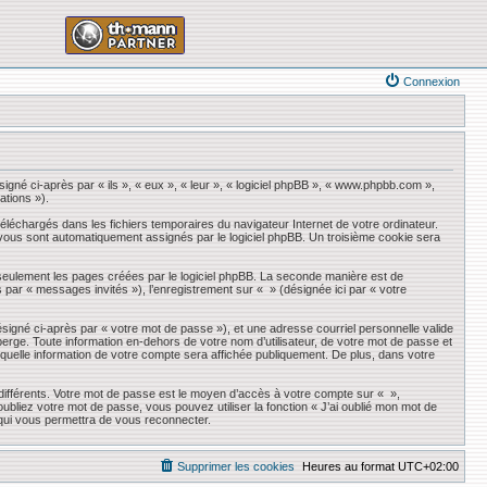
Connexion
igné ci-après par « ils », « eux », « leur », « logiciel phpBB », « www.phpbb.com »,
ations »).
éléchargés dans les fichiers temporaires du navigateur Internet de votre ordinateur.
qui vous sont automatiquement assignés par le logiciel phpBB. Un troisième cookie sera
seulement les pages créées par le logiciel phpBB. La seconde manière est de
ès par « messages invités »), l’enregistrement sur « » (désignée ici par « votre
ésigné ci-après par « votre mot de passe »), et une adresse courriel personnelle valide
erge. Toute information en-dehors de votre nom d’utilisateur, de votre mot de passe et
r quelle information de votre compte sera affichée publiquement. De plus, dans votre
 différents. Votre mot de passe est le moyen d’accès à votre compte sur « »,
liez votre mot de passe, vous pouvez utiliser la fonction « J’ai oublié mon mot de
 qui vous permettra de vous reconnecter.
Supprimer les cookies
Heures au format
UTC+02:00