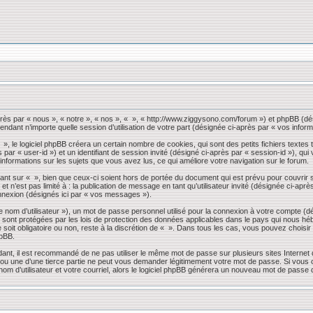
près par « nous », « notre », « nos », « », « http://www.ziggysono.com/forum ») et phpBB (dés
endant n’importe quelle session d’utilisation de votre part (désignée ci-après par « vos inform
 le logiciel phpBB créera un certain nombre de cookies, qui sont des petits fichiers textes t
s par « user-id ») et un identifiant de session invité (désigné ci-après par « session-id »), 
 informations sur les sujets que vous avez lus, ce qui améliore votre navigation sur le forum.
nt sur « », bien que ceux-ci soient hors de portée du document qui est prévu pour couvrir 
 n’est pas limité à : la publication de message en tant qu’utilisateur invité (désignée ci-apr
nnexion (désignés ici par « vos messages »).
 nom d’utilisateur »), un mot de passe personnel utilisé pour la connexion à votre compte (d
» sont protégées par les lois de protection des données applicables dans le pays qui nous héb
 soit obligatoire ou non, reste à la discrétion de « ». Dans tous les cas, vous pouvez choisi
hpBB.
dant, il est recommandé de ne pas utiliser le même mot de passe sur plusieurs sites Internet
 une d’une tierce partie ne peut vous demander légitimement votre mot de passe. Si vous oub
om d’utilisateur et votre courriel, alors le logiciel phpBB générera un nouveau mot de passe