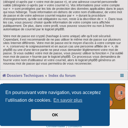
(désigné ci-après par « votre mot de passe »), et une adresse courriel personnelle
valide (désignée ci-après par « votre courriel »). Vos informations pour votre compte
sur « » sont protégées par les lois de protection des données applicables dans le pays
qui nous héberge. Toute information en-dehors de votre nom d’utilisateur, de votre mot
de passe et de votre adresse courriel requise par « » durant la procédure
d’enregistrement, qu’elle soit obligatoire ou non, reste à la discrétion de « ». Dans tous
les cas, vous pouvez choisir quelle information de votre compte sera affichée
publiquement. De plus, dans votre profil, vous pouvez souscrire ou non à l’envoi
automatique de courriel par le logiciel phpBB.
Votre mot de passe est crypté (hashage à sens unique) afin qu’il soit sécurisé.
Cependant, il est recommandé de ne pas utiliser le même mot de passe sur plusieurs
sites Internet différents. Votre mot de passe est le moyen d’accès à votre compte sur
« », conservez-le soigneusement et en aucun cas une personne affiliée de « », de
phpBB ou une d’une tierce partie ne peut vous demander légitimement votre mot de
passe. Si vous oubliez votre mot de passe, vous pouvez utiliser la fonction « J’ai oublié
mon mot de passe » fournie par le logiciel phpBB. Ce processus vous demandera de
fournir votre nom d’utilisateur et votre courriel, alors le logiciel phpBB générera un
nouveau mot de passe qui vous permettra de vous reconnecter.
Dossiers Techniques
Index du forum
En poursuivant votre navigation, vous acceptez
l’utilisation de cookies.
En savoir plus
OK
Développé par Forum Software © phpBB Limited
Traduit par phpBB-fr
Confidentialité
|
Conditions