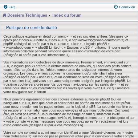
FAQ
Connexion
Dossiers Techniques
Index du forum
- Politique de confidentialité
Cette politique explique en détail comment « » et ses sociétés affiliées (désignés ci-
après par « nous », « notre », « nos », « », « http://www.ziggysono.com/forum ») et
phpBB (désigné ci-après par « ils », « eux », « leur », « logiciel phpBB »,
« www.phpbb.com », « phpBB Limited », « Équipes phpBB ») utilisent n’importe quelle
information collectée pendant n’importe quelle session d’utilisation de votre part
(désignée ci-après par « vos informations »).
Vos informations sont collectées de deux manières. Premièrement, en naviguant sur
« », le logiciel phpBB créera un certain nombre de cookies, qui sont des petits fichiers
textes téléchargés dans les fichiers temporaires du navigateur Internet de votre
ordinateur. Les deux premiers cookies ne contiennent qu’un identifiant utilisateur
(désigné ci-après par « user-id ») et un identifiant de session invité (désigné ci-après
par « session-id »), qui vous sont automatiquement assignés par le logiciel phpBB. Un
troisième cookie sera créé une fois que vous naviguerez sur les sujets de « » et est
utilisé pour stocker les informations sur les sujets que vous avez lus, ce qui améliore
votre navigation sur le forum.
Nous pouvons également créer des cookies externes au logiciel phpBB tout en
naviguant sur « », bien que ceux-ci soient hors de portée du document qui est prévu
pour couvrir seulement les pages créées par le logiciel phpBB. La seconde manière est
de récupérer l’information que vous nous envoyez et que nous collectons. Ceci peut
être, et n’est pas limité à : la publication de message en tant qu’utilisateur invité
(désignée ci-après par « messages invités »), l’enregistrement sur « » (désignée ici par
« votre compte ») et les messages que vous envoyez après l’enregistrement et lors
d’une connexion (désignés ici par « vos messages »).
Votre compte contiendra au minimum un identifiant unique (désigné ci-après par « votre
nom d’utilisateur »), un mot de passe personnel utilisé pour la connexion à votre compte