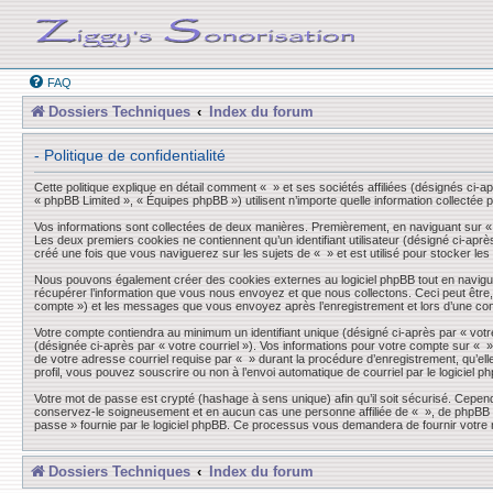
FAQ
Dossiers Techniques
Index du forum
- Politique de confidentialité
Cette politique explique en détail comment « » et ses sociétés affiliées (désignés ci-a
« phpBB Limited », « Équipes phpBB ») utilisent n’importe quelle information collectée p
Vos informations sont collectées de deux manières. Premièrement, en naviguant sur « »,
Les deux premiers cookies ne contiennent qu’un identifiant utilisateur (désigné ci-aprè
créé une fois que vous naviguerez sur les sujets de « » et est utilisé pour stocker les
Nous pouvons également créer des cookies externes au logiciel phpBB tout en navigua
récupérer l’information que vous nous envoyez et que nous collectons. Ceci peut être, et
compte ») et les messages que vous envoyez après l’enregistrement et lors d’une co
Votre compte contiendra au minimum un identifiant unique (désigné ci-après par « votre
(désignée ci-après par « votre courriel »). Vos informations pour votre compte sur « 
de votre adresse courriel requise par « » durant la procédure d’enregistrement, qu’elle
profil, vous pouvez souscrire ou non à l’envoi automatique de courriel par le logiciel p
Votre mot de passe est crypté (hashage à sens unique) afin qu’il soit sécurisé. Cepen
conservez-le soigneusement et en aucun cas une personne affiliée de « », de phpBB ou
passe » fournie par le logiciel phpBB. Ce processus vous demandera de fournir votre n
Dossiers Techniques
Index du forum