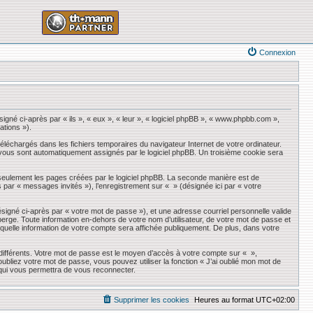
Connexion
igné ci-après par « ils », « eux », « leur », « logiciel phpBB », « www.phpbb.com »,
ations »).
éléchargés dans les fichiers temporaires du navigateur Internet de votre ordinateur.
qui vous sont automatiquement assignés par le logiciel phpBB. Un troisième cookie sera
seulement les pages créées par le logiciel phpBB. La seconde manière est de
ès par « messages invités »), l’enregistrement sur « » (désignée ici par « votre
ésigné ci-après par « votre mot de passe »), et une adresse courriel personnelle valide
erge. Toute information en-dehors de votre nom d’utilisateur, de votre mot de passe et
r quelle information de votre compte sera affichée publiquement. De plus, dans votre
 différents. Votre mot de passe est le moyen d’accès à votre compte sur « »,
liez votre mot de passe, vous pouvez utiliser la fonction « J’ai oublié mon mot de
 qui vous permettra de vous reconnecter.
Supprimer les cookies
Heures au format
UTC+02:00