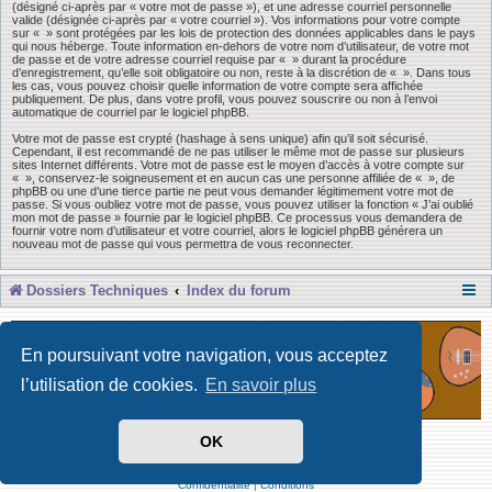
(désigné ci-après par « votre mot de passe »), et une adresse courriel personnelle
valide (désignée ci-après par « votre courriel »). Vos informations pour votre compte
sur « » sont protégées par les lois de protection des données applicables dans le pays
qui nous héberge. Toute information en-dehors de votre nom d’utilisateur, de votre mot
de passe et de votre adresse courriel requise par « » durant la procédure
d’enregistrement, qu’elle soit obligatoire ou non, reste à la discrétion de « ». Dans tous
les cas, vous pouvez choisir quelle information de votre compte sera affichée
publiquement. De plus, dans votre profil, vous pouvez souscrire ou non à l’envoi
automatique de courriel par le logiciel phpBB.
Votre mot de passe est crypté (hashage à sens unique) afin qu’il soit sécurisé.
Cependant, il est recommandé de ne pas utiliser le même mot de passe sur plusieurs
sites Internet différents. Votre mot de passe est le moyen d’accès à votre compte sur
« », conservez-le soigneusement et en aucun cas une personne affiliée de « », de
phpBB ou une d’une tierce partie ne peut vous demander légitimement votre mot de
passe. Si vous oubliez votre mot de passe, vous pouvez utiliser la fonction « J’ai oublié
mon mot de passe » fournie par le logiciel phpBB. Ce processus vous demandera de
fournir votre nom d’utilisateur et votre courriel, alors le logiciel phpBB générera un
nouveau mot de passe qui vous permettra de vous reconnecter.
Dossiers Techniques
Index du forum
En poursuivant votre navigation, vous acceptez
l’utilisation de cookies.
En savoir plus
OK
Développé par Forum Software © phpBB Limited
Traduit par phpBB-fr
Confidentialité
|
Conditions