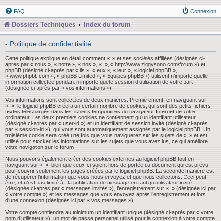
FAQ
Connexion
Dossiers Techniques
Index du forum
- Politique de confidentialité
Cette politique explique en détail comment « » et ses sociétés affiliées (désignés ci-
après par « nous », « notre », « nos », « », « http://www.ziggysono.com/forum ») et
phpBB (désigné ci-après par « ils », « eux », « leur », « logiciel phpBB »,
« www.phpbb.com », « phpBB Limited », « Équipes phpBB ») utilisent n’importe quelle
information collectée pendant n’importe quelle session d’utilisation de votre part
(désignée ci-après par « vos informations »).
Vos informations sont collectées de deux manières. Premièrement, en naviguant sur
« », le logiciel phpBB créera un certain nombre de cookies, qui sont des petits fichiers
textes téléchargés dans les fichiers temporaires du navigateur Internet de votre
ordinateur. Les deux premiers cookies ne contiennent qu’un identifiant utilisateur
(désigné ci-après par « user-id ») et un identifiant de session invité (désigné ci-après
par « session-id »), qui vous sont automatiquement assignés par le logiciel phpBB. Un
troisième cookie sera créé une fois que vous naviguerez sur les sujets de « » et est
utilisé pour stocker les informations sur les sujets que vous avez lus, ce qui améliore
votre navigation sur le forum.
Nous pouvons également créer des cookies externes au logiciel phpBB tout en
naviguant sur « », bien que ceux-ci soient hors de portée du document qui est prévu
pour couvrir seulement les pages créées par le logiciel phpBB. La seconde manière est
de récupérer l’information que vous nous envoyez et que nous collectons. Ceci peut
être, et n’est pas limité à : la publication de message en tant qu’utilisateur invité
(désignée ci-après par « messages invités »), l’enregistrement sur « » (désignée ici par
« votre compte ») et les messages que vous envoyez après l’enregistrement et lors
d’une connexion (désignés ici par « vos messages »).
Votre compte contiendra au minimum un identifiant unique (désigné ci-après par « votre
nom d’utilisateur »), un mot de passe personnel utilisé pour la connexion à votre compte