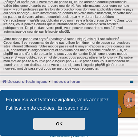
(désigné ci-après par « votre mot de passe »), et une adresse courriel personnelle
valide (désignée ci-après par « votre courriel »). Vos informations pour votre compte
sur « » sont protégées par les lois de protection des données applicables dans le pays
qui nous héberge. Toute information en-dehors de votre nom d’utilisateur, de votre mot
de passe et de votre adresse courriel requise par « » durant la procédure
d’enregistrement, qu’elle soit obligatoire ou non, reste à la discrétion de « ». Dans tous
les cas, vous pouvez choisir quelle information de votre compte sera affichée
publiquement. De plus, dans votre profil, vous pouvez souscrire ou non à l’envoi
automatique de courriel par le logiciel phpBB.
Votre mot de passe est crypté (hashage à sens unique) afin qu’il soit sécurisé.
Cependant, il est recommandé de ne pas utiliser le même mot de passe sur plusieurs
sites Internet différents. Votre mot de passe est le moyen d’accès à votre compte sur
« », conservez-le soigneusement et en aucun cas une personne affiliée de « », de
phpBB ou une d’une tierce partie ne peut vous demander légitimement votre mot de
passe. Si vous oubliez votre mot de passe, vous pouvez utiliser la fonction « J’ai oublié
mon mot de passe » fournie par le logiciel phpBB. Ce processus vous demandera de
fournir votre nom d’utilisateur et votre courriel, alors le logiciel phpBB générera un
nouveau mot de passe qui vous permettra de vous reconnecter.
Dossiers Techniques
Index du forum
En poursuivant votre navigation, vous acceptez
l’utilisation de cookies.
En savoir plus
OK
Développé par Forum Software © phpBB Limited
Traduit par phpBB-fr
Confidentialité
|
Conditions