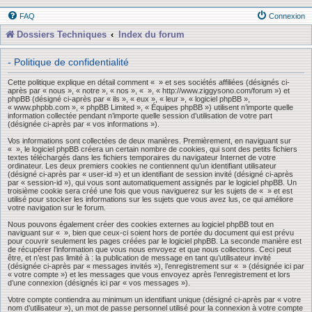
FAQ
Connexion
Dossiers Techniques
Index du forum
- Politique de confidentialité
Cette politique explique en détail comment « » et ses sociétés affiliées (désignés ci-
après par « nous », « notre », « nos », « », « http://www.ziggysono.com/forum ») et
phpBB (désigné ci-après par « ils », « eux », « leur », « logiciel phpBB »,
« www.phpbb.com », « phpBB Limited », « Équipes phpBB ») utilisent n’importe quelle
information collectée pendant n’importe quelle session d’utilisation de votre part
(désignée ci-après par « vos informations »).
Vos informations sont collectées de deux manières. Premièrement, en naviguant sur
« », le logiciel phpBB créera un certain nombre de cookies, qui sont des petits fichiers
textes téléchargés dans les fichiers temporaires du navigateur Internet de votre
ordinateur. Les deux premiers cookies ne contiennent qu’un identifiant utilisateur
(désigné ci-après par « user-id ») et un identifiant de session invité (désigné ci-après
par « session-id »), qui vous sont automatiquement assignés par le logiciel phpBB. Un
troisième cookie sera créé une fois que vous naviguerez sur les sujets de « » et est
utilisé pour stocker les informations sur les sujets que vous avez lus, ce qui améliore
votre navigation sur le forum.
Nous pouvons également créer des cookies externes au logiciel phpBB tout en
naviguant sur « », bien que ceux-ci soient hors de portée du document qui est prévu
pour couvrir seulement les pages créées par le logiciel phpBB. La seconde manière est
de récupérer l’information que vous nous envoyez et que nous collectons. Ceci peut
être, et n’est pas limité à : la publication de message en tant qu’utilisateur invité
(désignée ci-après par « messages invités »), l’enregistrement sur « » (désignée ici par
« votre compte ») et les messages que vous envoyez après l’enregistrement et lors
d’une connexion (désignés ici par « vos messages »).
Votre compte contiendra au minimum un identifiant unique (désigné ci-après par « votre
nom d’utilisateur »), un mot de passe personnel utilisé pour la connexion à votre compte