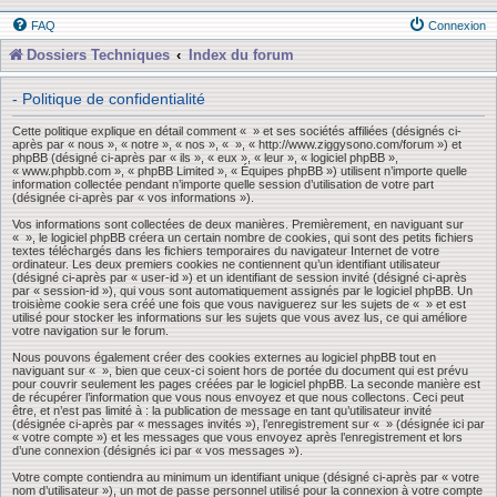
FAQ
Connexion
Dossiers Techniques
Index du forum
- Politique de confidentialité
Cette politique explique en détail comment « » et ses sociétés affiliées (désignés ci-
après par « nous », « notre », « nos », « », « http://www.ziggysono.com/forum ») et
phpBB (désigné ci-après par « ils », « eux », « leur », « logiciel phpBB »,
« www.phpbb.com », « phpBB Limited », « Équipes phpBB ») utilisent n’importe quelle
information collectée pendant n’importe quelle session d’utilisation de votre part
(désignée ci-après par « vos informations »).
Vos informations sont collectées de deux manières. Premièrement, en naviguant sur
« », le logiciel phpBB créera un certain nombre de cookies, qui sont des petits fichiers
textes téléchargés dans les fichiers temporaires du navigateur Internet de votre
ordinateur. Les deux premiers cookies ne contiennent qu’un identifiant utilisateur
(désigné ci-après par « user-id ») et un identifiant de session invité (désigné ci-après
par « session-id »), qui vous sont automatiquement assignés par le logiciel phpBB. Un
troisième cookie sera créé une fois que vous naviguerez sur les sujets de « » et est
utilisé pour stocker les informations sur les sujets que vous avez lus, ce qui améliore
votre navigation sur le forum.
Nous pouvons également créer des cookies externes au logiciel phpBB tout en
naviguant sur « », bien que ceux-ci soient hors de portée du document qui est prévu
pour couvrir seulement les pages créées par le logiciel phpBB. La seconde manière est
de récupérer l’information que vous nous envoyez et que nous collectons. Ceci peut
être, et n’est pas limité à : la publication de message en tant qu’utilisateur invité
(désignée ci-après par « messages invités »), l’enregistrement sur « » (désignée ici par
« votre compte ») et les messages que vous envoyez après l’enregistrement et lors
d’une connexion (désignés ici par « vos messages »).
Votre compte contiendra au minimum un identifiant unique (désigné ci-après par « votre
nom d’utilisateur »), un mot de passe personnel utilisé pour la connexion à votre compte