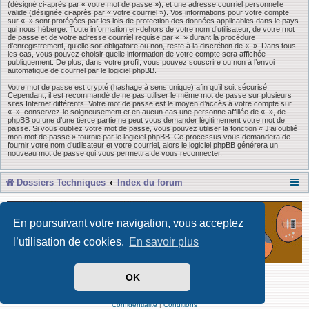
(désigné ci-après par « votre mot de passe »), et une adresse courriel personnelle
valide (désignée ci-après par « votre courriel »). Vos informations pour votre compte
sur « » sont protégées par les lois de protection des données applicables dans le pays
qui nous héberge. Toute information en-dehors de votre nom d’utilisateur, de votre mot
de passe et de votre adresse courriel requise par « » durant la procédure
d’enregistrement, qu’elle soit obligatoire ou non, reste à la discrétion de « ». Dans tous
les cas, vous pouvez choisir quelle information de votre compte sera affichée
publiquement. De plus, dans votre profil, vous pouvez souscrire ou non à l’envoi
automatique de courriel par le logiciel phpBB.
Votre mot de passe est crypté (hashage à sens unique) afin qu’il soit sécurisé.
Cependant, il est recommandé de ne pas utiliser le même mot de passe sur plusieurs
sites Internet différents. Votre mot de passe est le moyen d’accès à votre compte sur
« », conservez-le soigneusement et en aucun cas une personne affiliée de « », de
phpBB ou une d’une tierce partie ne peut vous demander légitimement votre mot de
passe. Si vous oubliez votre mot de passe, vous pouvez utiliser la fonction « J’ai oublié
mon mot de passe » fournie par le logiciel phpBB. Ce processus vous demandera de
fournir votre nom d’utilisateur et votre courriel, alors le logiciel phpBB générera un
nouveau mot de passe qui vous permettra de vous reconnecter.
Dossiers Techniques
Index du forum
En poursuivant votre navigation, vous acceptez
l’utilisation de cookies.
En savoir plus
OK
Développé par Forum Software © phpBB Limited
Traduit par phpBB-fr
Confidentialité
|
Conditions