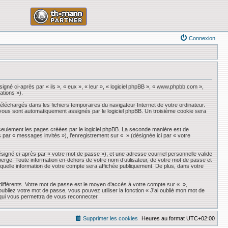
Connexion
igné ci-après par « ils », « eux », « leur », « logiciel phpBB », « www.phpbb.com »,
ations »).
éléchargés dans les fichiers temporaires du navigateur Internet de votre ordinateur.
qui vous sont automatiquement assignés par le logiciel phpBB. Un troisième cookie sera
seulement les pages créées par le logiciel phpBB. La seconde manière est de
ès par « messages invités »), l’enregistrement sur « » (désignée ici par « votre
ésigné ci-après par « votre mot de passe »), et une adresse courriel personnelle valide
erge. Toute information en-dehors de votre nom d’utilisateur, de votre mot de passe et
r quelle information de votre compte sera affichée publiquement. De plus, dans votre
 différents. Votre mot de passe est le moyen d’accès à votre compte sur « »,
liez votre mot de passe, vous pouvez utiliser la fonction « J’ai oublié mon mot de
 qui vous permettra de vous reconnecter.
Supprimer les cookies
Heures au format
UTC+02:00