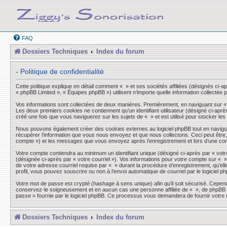
FAQ
Dossiers Techniques
Index du forum
- Politique de confidentialité
Cette politique explique en détail comment « » et ses sociétés affiliées (désignés ci-a
« phpBB Limited », « Équipes phpBB ») utilisent n’importe quelle information collectée p
Vos informations sont collectées de deux manières. Premièrement, en naviguant sur « »,
Les deux premiers cookies ne contiennent qu’un identifiant utilisateur (désigné ci-aprè
créé une fois que vous naviguerez sur les sujets de « » et est utilisé pour stocker les
Nous pouvons également créer des cookies externes au logiciel phpBB tout en navigua
récupérer l’information que vous nous envoyez et que nous collectons. Ceci peut être, et
compte ») et les messages que vous envoyez après l’enregistrement et lors d’une co
Votre compte contiendra au minimum un identifiant unique (désigné ci-après par « votre
(désignée ci-après par « votre courriel »). Vos informations pour votre compte sur « 
de votre adresse courriel requise par « » durant la procédure d’enregistrement, qu’elle
profil, vous pouvez souscrire ou non à l’envoi automatique de courriel par le logiciel p
Votre mot de passe est crypté (hashage à sens unique) afin qu’il soit sécurisé. Cepen
conservez-le soigneusement et en aucun cas une personne affiliée de « », de phpBB ou
passe » fournie par le logiciel phpBB. Ce processus vous demandera de fournir votre n
Dossiers Techniques
Index du forum