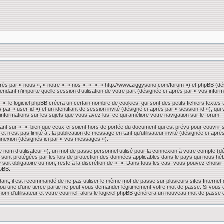
près par « nous », « notre », « nos », « », « http://www.ziggysono.com/forum ») et phpBB (dés
endant n’importe quelle session d’utilisation de votre part (désignée ci-après par « vos inform
 le logiciel phpBB créera un certain nombre de cookies, qui sont des petits fichiers textes t
s par « user-id ») et un identifiant de session invité (désigné ci-après par « session-id »), 
 informations sur les sujets que vous avez lus, ce qui améliore votre navigation sur le forum.
nt sur « », bien que ceux-ci soient hors de portée du document qui est prévu pour couvrir 
 n’est pas limité à : la publication de message en tant qu’utilisateur invité (désignée ci-apr
nnexion (désignés ici par « vos messages »).
 nom d’utilisateur »), un mot de passe personnel utilisé pour la connexion à votre compte (d
» sont protégées par les lois de protection des données applicables dans le pays qui nous héb
 soit obligatoire ou non, reste à la discrétion de « ». Dans tous les cas, vous pouvez choisi
hpBB.
dant, il est recommandé de ne pas utiliser le même mot de passe sur plusieurs sites Internet
 une d’une tierce partie ne peut vous demander légitimement votre mot de passe. Si vous oub
om d’utilisateur et votre courriel, alors le logiciel phpBB générera un nouveau mot de passe