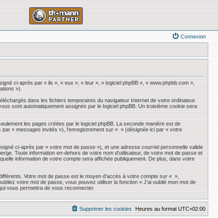
Connexion
igné ci-après par « ils », « eux », « leur », « logiciel phpBB », « www.phpbb.com »,
ations »).
éléchargés dans les fichiers temporaires du navigateur Internet de votre ordinateur.
qui vous sont automatiquement assignés par le logiciel phpBB. Un troisième cookie sera
seulement les pages créées par le logiciel phpBB. La seconde manière est de
ès par « messages invités »), l’enregistrement sur « » (désignée ici par « votre
ésigné ci-après par « votre mot de passe »), et une adresse courriel personnelle valide
erge. Toute information en-dehors de votre nom d’utilisateur, de votre mot de passe et
r quelle information de votre compte sera affichée publiquement. De plus, dans votre
 différents. Votre mot de passe est le moyen d’accès à votre compte sur « »,
liez votre mot de passe, vous pouvez utiliser la fonction « J’ai oublié mon mot de
 qui vous permettra de vous reconnecter.
Supprimer les cookies
Heures au format
UTC+02:00