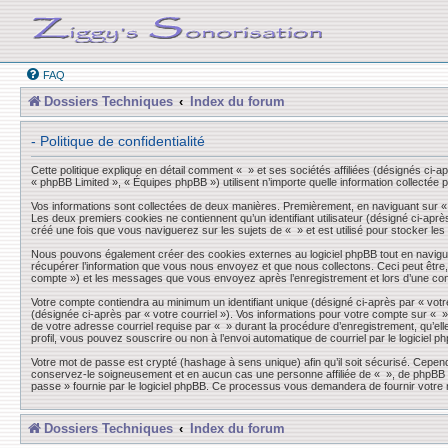
FAQ
Dossiers Techniques
Index du forum
- Politique de confidentialité
Cette politique explique en détail comment « » et ses sociétés affiliées (désignés ci-a
« phpBB Limited », « Équipes phpBB ») utilisent n’importe quelle information collectée p
Vos informations sont collectées de deux manières. Premièrement, en naviguant sur « »,
Les deux premiers cookies ne contiennent qu’un identifiant utilisateur (désigné ci-aprè
créé une fois que vous naviguerez sur les sujets de « » et est utilisé pour stocker les
Nous pouvons également créer des cookies externes au logiciel phpBB tout en navigua
récupérer l’information que vous nous envoyez et que nous collectons. Ceci peut être, et
compte ») et les messages que vous envoyez après l’enregistrement et lors d’une co
Votre compte contiendra au minimum un identifiant unique (désigné ci-après par « votre
(désignée ci-après par « votre courriel »). Vos informations pour votre compte sur « 
de votre adresse courriel requise par « » durant la procédure d’enregistrement, qu’elle
profil, vous pouvez souscrire ou non à l’envoi automatique de courriel par le logiciel p
Votre mot de passe est crypté (hashage à sens unique) afin qu’il soit sécurisé. Cepen
conservez-le soigneusement et en aucun cas une personne affiliée de « », de phpBB ou
passe » fournie par le logiciel phpBB. Ce processus vous demandera de fournir votre n
Dossiers Techniques
Index du forum