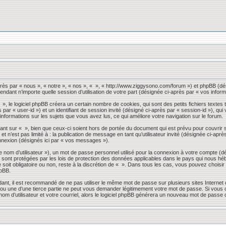
près par « nous », « notre », « nos », « », « http://www.ziggysono.com/forum ») et phpBB (dés
endant n’importe quelle session d’utilisation de votre part (désignée ci-après par « vos inform
 le logiciel phpBB créera un certain nombre de cookies, qui sont des petits fichiers textes t
s par « user-id ») et un identifiant de session invité (désigné ci-après par « session-id »), 
 informations sur les sujets que vous avez lus, ce qui améliore votre navigation sur le forum.
nt sur « », bien que ceux-ci soient hors de portée du document qui est prévu pour couvrir 
 n’est pas limité à : la publication de message en tant qu’utilisateur invité (désignée ci-apr
nnexion (désignés ici par « vos messages »).
 nom d’utilisateur »), un mot de passe personnel utilisé pour la connexion à votre compte (d
» sont protégées par les lois de protection des données applicables dans le pays qui nous héb
 soit obligatoire ou non, reste à la discrétion de « ». Dans tous les cas, vous pouvez choisi
hpBB.
dant, il est recommandé de ne pas utiliser le même mot de passe sur plusieurs sites Internet
 une d’une tierce partie ne peut vous demander légitimement votre mot de passe. Si vous oub
om d’utilisateur et votre courriel, alors le logiciel phpBB générera un nouveau mot de passe