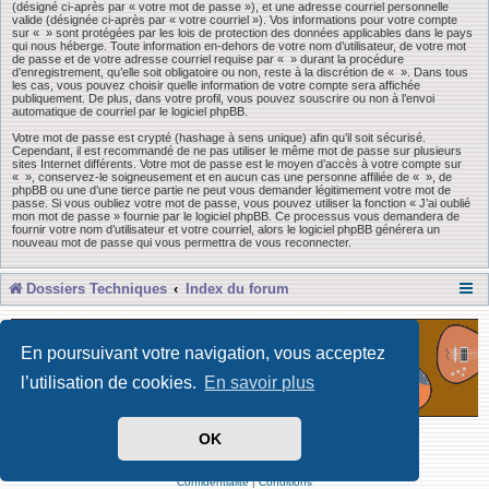
(désigné ci-après par « votre mot de passe »), et une adresse courriel personnelle
valide (désignée ci-après par « votre courriel »). Vos informations pour votre compte
sur « » sont protégées par les lois de protection des données applicables dans le pays
qui nous héberge. Toute information en-dehors de votre nom d’utilisateur, de votre mot
de passe et de votre adresse courriel requise par « » durant la procédure
d’enregistrement, qu’elle soit obligatoire ou non, reste à la discrétion de « ». Dans tous
les cas, vous pouvez choisir quelle information de votre compte sera affichée
publiquement. De plus, dans votre profil, vous pouvez souscrire ou non à l’envoi
automatique de courriel par le logiciel phpBB.
Votre mot de passe est crypté (hashage à sens unique) afin qu’il soit sécurisé.
Cependant, il est recommandé de ne pas utiliser le même mot de passe sur plusieurs
sites Internet différents. Votre mot de passe est le moyen d’accès à votre compte sur
« », conservez-le soigneusement et en aucun cas une personne affiliée de « », de
phpBB ou une d’une tierce partie ne peut vous demander légitimement votre mot de
passe. Si vous oubliez votre mot de passe, vous pouvez utiliser la fonction « J’ai oublié
mon mot de passe » fournie par le logiciel phpBB. Ce processus vous demandera de
fournir votre nom d’utilisateur et votre courriel, alors le logiciel phpBB générera un
nouveau mot de passe qui vous permettra de vous reconnecter.
Dossiers Techniques
Index du forum
En poursuivant votre navigation, vous acceptez
l’utilisation de cookies.
En savoir plus
OK
Développé par Forum Software © phpBB Limited
Traduit par phpBB-fr
Confidentialité
|
Conditions