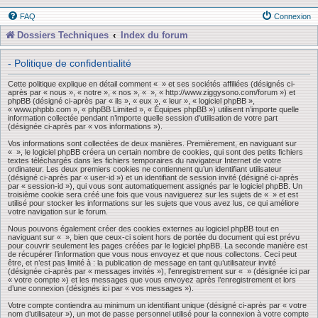
FAQ
Connexion
Dossiers Techniques
Index du forum
- Politique de confidentialité
Cette politique explique en détail comment « » et ses sociétés affiliées (désignés ci-
après par « nous », « notre », « nos », « », « http://www.ziggysono.com/forum ») et
phpBB (désigné ci-après par « ils », « eux », « leur », « logiciel phpBB »,
« www.phpbb.com », « phpBB Limited », « Équipes phpBB ») utilisent n’importe quelle
information collectée pendant n’importe quelle session d’utilisation de votre part
(désignée ci-après par « vos informations »).
Vos informations sont collectées de deux manières. Premièrement, en naviguant sur
« », le logiciel phpBB créera un certain nombre de cookies, qui sont des petits fichiers
textes téléchargés dans les fichiers temporaires du navigateur Internet de votre
ordinateur. Les deux premiers cookies ne contiennent qu’un identifiant utilisateur
(désigné ci-après par « user-id ») et un identifiant de session invité (désigné ci-après
par « session-id »), qui vous sont automatiquement assignés par le logiciel phpBB. Un
troisième cookie sera créé une fois que vous naviguerez sur les sujets de « » et est
utilisé pour stocker les informations sur les sujets que vous avez lus, ce qui améliore
votre navigation sur le forum.
Nous pouvons également créer des cookies externes au logiciel phpBB tout en
naviguant sur « », bien que ceux-ci soient hors de portée du document qui est prévu
pour couvrir seulement les pages créées par le logiciel phpBB. La seconde manière est
de récupérer l’information que vous nous envoyez et que nous collectons. Ceci peut
être, et n’est pas limité à : la publication de message en tant qu’utilisateur invité
(désignée ci-après par « messages invités »), l’enregistrement sur « » (désignée ici par
« votre compte ») et les messages que vous envoyez après l’enregistrement et lors
d’une connexion (désignés ici par « vos messages »).
Votre compte contiendra au minimum un identifiant unique (désigné ci-après par « votre
nom d’utilisateur »), un mot de passe personnel utilisé pour la connexion à votre compte