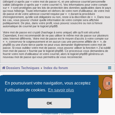
(désigné ci-après par « votre mot de passe »), et une adresse courriel personnelle
valide (désignée ci-après par « votre courriel »). Vos informations pour votre compte
sur « » sont protégées par les lois de protection des données applicables dans le pays
qui nous héberge. Toute information en-dehors de votre nom d’utilisateur, de votre mot
de passe et de votre adresse courriel requise par « » durant la procédure
d’enregistrement, qu’elle soit obligatoire ou non, reste à la discrétion de « ». Dans tous
les cas, vous pouvez choisir quelle information de votre compte sera affichée
publiquement. De plus, dans votre profil, vous pouvez souscrire ou non à l’envoi
automatique de courriel par le logiciel phpBB.
Votre mot de passe est crypté (hashage à sens unique) afin qu’il soit sécurisé.
Cependant, il est recommandé de ne pas utiliser le même mot de passe sur plusieurs
sites Internet différents. Votre mot de passe est le moyen d’accès à votre compte sur
« », conservez-le soigneusement et en aucun cas une personne affiliée de « », de
phpBB ou une d’une tierce partie ne peut vous demander légitimement votre mot de
passe. Si vous oubliez votre mot de passe, vous pouvez utiliser la fonction « J’ai oublié
mon mot de passe » fournie par le logiciel phpBB. Ce processus vous demandera de
fournir votre nom d’utilisateur et votre courriel, alors le logiciel phpBB générera un
nouveau mot de passe qui vous permettra de vous reconnecter.
Dossiers Techniques
Index du forum
En poursuivant votre navigation, vous acceptez
l’utilisation de cookies.
En savoir plus
OK
Développé par Forum Software © phpBB Limited
Traduit par phpBB-fr
Confidentialité
|
Conditions