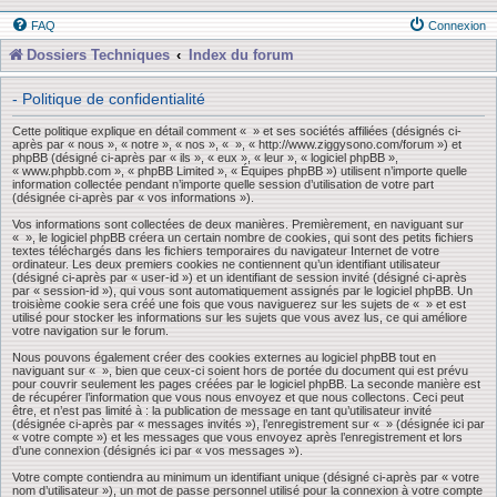
FAQ
Connexion
Dossiers Techniques
Index du forum
- Politique de confidentialité
Cette politique explique en détail comment « » et ses sociétés affiliées (désignés ci-
après par « nous », « notre », « nos », « », « http://www.ziggysono.com/forum ») et
phpBB (désigné ci-après par « ils », « eux », « leur », « logiciel phpBB »,
« www.phpbb.com », « phpBB Limited », « Équipes phpBB ») utilisent n’importe quelle
information collectée pendant n’importe quelle session d’utilisation de votre part
(désignée ci-après par « vos informations »).
Vos informations sont collectées de deux manières. Premièrement, en naviguant sur
« », le logiciel phpBB créera un certain nombre de cookies, qui sont des petits fichiers
textes téléchargés dans les fichiers temporaires du navigateur Internet de votre
ordinateur. Les deux premiers cookies ne contiennent qu’un identifiant utilisateur
(désigné ci-après par « user-id ») et un identifiant de session invité (désigné ci-après
par « session-id »), qui vous sont automatiquement assignés par le logiciel phpBB. Un
troisième cookie sera créé une fois que vous naviguerez sur les sujets de « » et est
utilisé pour stocker les informations sur les sujets que vous avez lus, ce qui améliore
votre navigation sur le forum.
Nous pouvons également créer des cookies externes au logiciel phpBB tout en
naviguant sur « », bien que ceux-ci soient hors de portée du document qui est prévu
pour couvrir seulement les pages créées par le logiciel phpBB. La seconde manière est
de récupérer l’information que vous nous envoyez et que nous collectons. Ceci peut
être, et n’est pas limité à : la publication de message en tant qu’utilisateur invité
(désignée ci-après par « messages invités »), l’enregistrement sur « » (désignée ici par
« votre compte ») et les messages que vous envoyez après l’enregistrement et lors
d’une connexion (désignés ici par « vos messages »).
Votre compte contiendra au minimum un identifiant unique (désigné ci-après par « votre
nom d’utilisateur »), un mot de passe personnel utilisé pour la connexion à votre compte