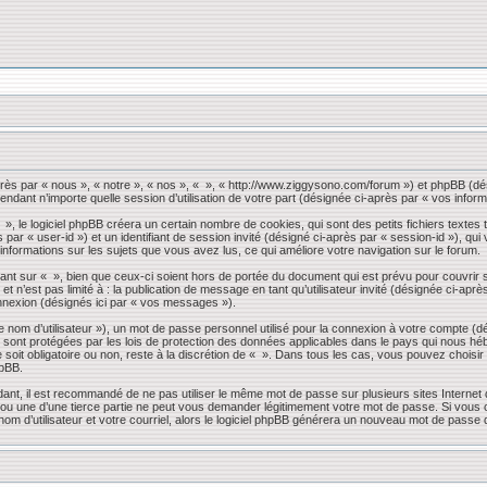
près par « nous », « notre », « nos », « », « http://www.ziggysono.com/forum ») et phpBB (dés
endant n’importe quelle session d’utilisation de votre part (désignée ci-après par « vos inform
 le logiciel phpBB créera un certain nombre de cookies, qui sont des petits fichiers textes t
s par « user-id ») et un identifiant de session invité (désigné ci-après par « session-id »), 
 informations sur les sujets que vous avez lus, ce qui améliore votre navigation sur le forum.
nt sur « », bien que ceux-ci soient hors de portée du document qui est prévu pour couvrir 
 n’est pas limité à : la publication de message en tant qu’utilisateur invité (désignée ci-apr
nnexion (désignés ici par « vos messages »).
 nom d’utilisateur »), un mot de passe personnel utilisé pour la connexion à votre compte (d
» sont protégées par les lois de protection des données applicables dans le pays qui nous héb
 soit obligatoire ou non, reste à la discrétion de « ». Dans tous les cas, vous pouvez choisi
hpBB.
dant, il est recommandé de ne pas utiliser le même mot de passe sur plusieurs sites Internet
 une d’une tierce partie ne peut vous demander légitimement votre mot de passe. Si vous oub
om d’utilisateur et votre courriel, alors le logiciel phpBB générera un nouveau mot de passe