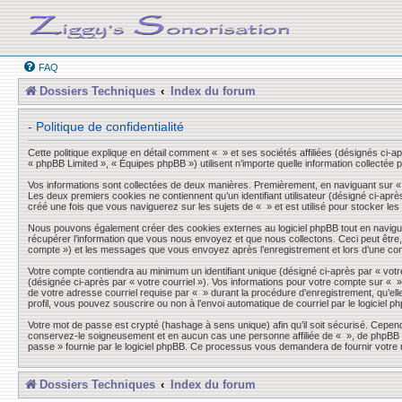
FAQ
Dossiers Techniques
Index du forum
- Politique de confidentialité
Cette politique explique en détail comment « » et ses sociétés affiliées (désignés ci-a
« phpBB Limited », « Équipes phpBB ») utilisent n’importe quelle information collectée p
Vos informations sont collectées de deux manières. Premièrement, en naviguant sur « »,
Les deux premiers cookies ne contiennent qu’un identifiant utilisateur (désigné ci-aprè
créé une fois que vous naviguerez sur les sujets de « » et est utilisé pour stocker les
Nous pouvons également créer des cookies externes au logiciel phpBB tout en navigua
récupérer l’information que vous nous envoyez et que nous collectons. Ceci peut être, et
compte ») et les messages que vous envoyez après l’enregistrement et lors d’une co
Votre compte contiendra au minimum un identifiant unique (désigné ci-après par « votre
(désignée ci-après par « votre courriel »). Vos informations pour votre compte sur « 
de votre adresse courriel requise par « » durant la procédure d’enregistrement, qu’elle
profil, vous pouvez souscrire ou non à l’envoi automatique de courriel par le logiciel p
Votre mot de passe est crypté (hashage à sens unique) afin qu’il soit sécurisé. Cepen
conservez-le soigneusement et en aucun cas une personne affiliée de « », de phpBB ou
passe » fournie par le logiciel phpBB. Ce processus vous demandera de fournir votre n
Dossiers Techniques
Index du forum