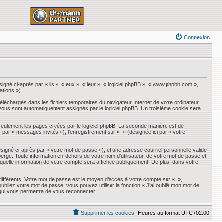
Connexion
igné ci-après par « ils », « eux », « leur », « logiciel phpBB », « www.phpbb.com »,
ations »).
éléchargés dans les fichiers temporaires du navigateur Internet de votre ordinateur.
qui vous sont automatiquement assignés par le logiciel phpBB. Un troisième cookie sera
seulement les pages créées par le logiciel phpBB. La seconde manière est de
ès par « messages invités »), l’enregistrement sur « » (désignée ici par « votre
ésigné ci-après par « votre mot de passe »), et une adresse courriel personnelle valide
erge. Toute information en-dehors de votre nom d’utilisateur, de votre mot de passe et
r quelle information de votre compte sera affichée publiquement. De plus, dans votre
 différents. Votre mot de passe est le moyen d’accès à votre compte sur « »,
liez votre mot de passe, vous pouvez utiliser la fonction « J’ai oublié mon mot de
 qui vous permettra de vous reconnecter.
Supprimer les cookies
Heures au format
UTC+02:00