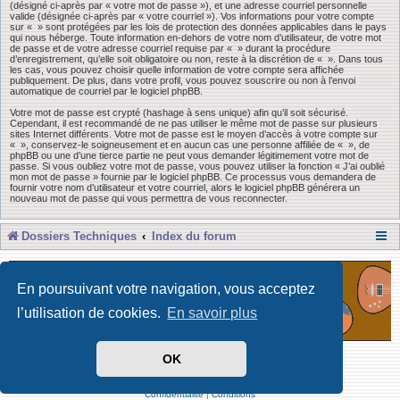
(désigné ci-après par « votre mot de passe »), et une adresse courriel personnelle
valide (désignée ci-après par « votre courriel »). Vos informations pour votre compte
sur « » sont protégées par les lois de protection des données applicables dans le pays
qui nous héberge. Toute information en-dehors de votre nom d’utilisateur, de votre mot
de passe et de votre adresse courriel requise par « » durant la procédure
d’enregistrement, qu’elle soit obligatoire ou non, reste à la discrétion de « ». Dans tous
les cas, vous pouvez choisir quelle information de votre compte sera affichée
publiquement. De plus, dans votre profil, vous pouvez souscrire ou non à l’envoi
automatique de courriel par le logiciel phpBB.
Votre mot de passe est crypté (hashage à sens unique) afin qu’il soit sécurisé.
Cependant, il est recommandé de ne pas utiliser le même mot de passe sur plusieurs
sites Internet différents. Votre mot de passe est le moyen d’accès à votre compte sur
« », conservez-le soigneusement et en aucun cas une personne affiliée de « », de
phpBB ou une d’une tierce partie ne peut vous demander légitimement votre mot de
passe. Si vous oubliez votre mot de passe, vous pouvez utiliser la fonction « J’ai oublié
mon mot de passe » fournie par le logiciel phpBB. Ce processus vous demandera de
fournir votre nom d’utilisateur et votre courriel, alors le logiciel phpBB générera un
nouveau mot de passe qui vous permettra de vous reconnecter.
Dossiers Techniques
Index du forum
En poursuivant votre navigation, vous acceptez
l’utilisation de cookies.
En savoir plus
OK
Développé par Forum Software © phpBB Limited
Traduit par phpBB-fr
Confidentialité
|
Conditions