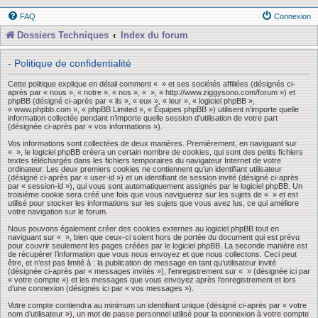
FAQ
Connexion
Dossiers Techniques
Index du forum
- Politique de confidentialité
Cette politique explique en détail comment « » et ses sociétés affiliées (désignés ci-
après par « nous », « notre », « nos », « », « http://www.ziggysono.com/forum ») et
phpBB (désigné ci-après par « ils », « eux », « leur », « logiciel phpBB »,
« www.phpbb.com », « phpBB Limited », « Équipes phpBB ») utilisent n’importe quelle
information collectée pendant n’importe quelle session d’utilisation de votre part
(désignée ci-après par « vos informations »).
Vos informations sont collectées de deux manières. Premièrement, en naviguant sur
« », le logiciel phpBB créera un certain nombre de cookies, qui sont des petits fichiers
textes téléchargés dans les fichiers temporaires du navigateur Internet de votre
ordinateur. Les deux premiers cookies ne contiennent qu’un identifiant utilisateur
(désigné ci-après par « user-id ») et un identifiant de session invité (désigné ci-après
par « session-id »), qui vous sont automatiquement assignés par le logiciel phpBB. Un
troisième cookie sera créé une fois que vous naviguerez sur les sujets de « » et est
utilisé pour stocker les informations sur les sujets que vous avez lus, ce qui améliore
votre navigation sur le forum.
Nous pouvons également créer des cookies externes au logiciel phpBB tout en
naviguant sur « », bien que ceux-ci soient hors de portée du document qui est prévu
pour couvrir seulement les pages créées par le logiciel phpBB. La seconde manière est
de récupérer l’information que vous nous envoyez et que nous collectons. Ceci peut
être, et n’est pas limité à : la publication de message en tant qu’utilisateur invité
(désignée ci-après par « messages invités »), l’enregistrement sur « » (désignée ici par
« votre compte ») et les messages que vous envoyez après l’enregistrement et lors
d’une connexion (désignés ici par « vos messages »).
Votre compte contiendra au minimum un identifiant unique (désigné ci-après par « votre
nom d’utilisateur »), un mot de passe personnel utilisé pour la connexion à votre compte