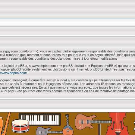
www.ziggysono.com/forum »), vous acceptez d’être légalement responsable des conditions suiv
ci à n’importe quel moment et nous ferons tout pour que vous en soyez informé, bien qu’il so
lement responsable des conditions découlant des mises à jour et/ou modifications.
, « logiciel phpBB », « www.phpbb.com », « phpBB Limited », « Équipes phpBB ») qui est un sc
e logiciel phpBB facilite seulement les discussions sur Internet. phpBB Limited n’est pas 
://www.phpbb.com/
.
oquant, menaçant, à caractère sexuel ou tout autre contenu qui peut transgresser les lois de
sseur d’accès à Internet si nous le jugeons nécessaire. Les adresses IP de tous les messag
mons que cela est nécessaire. En tant que membre, vous acceptez que toutes les information
 « », ni phpBB ne pourront être tenus comme responsables en cas de tentative de piratage vi