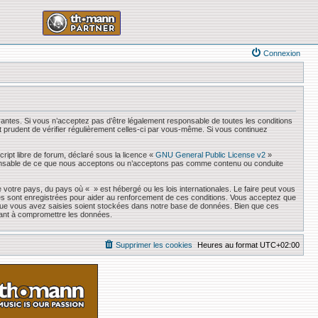
Connexion
antes. Si vous n’acceptez pas d’être légalement responsable de toutes les conditions
it prudent de vérifier régulièrement celles-ci par vous-même. Si vous continuez
ript libre de forum, déclaré sous la licence «
GNU General Public License v2
»
responsable de ce que nous acceptons ou n’acceptons pas comme contenu ou conduite
 votre pays, du pays où « » est hébergé ou les lois internationales. Le faire peut vous
es sont enregistrées pour aider au renforcement de ces conditions. Vous acceptez que
s que vous avez saisies soient stockées dans notre base de données. Bien que ces
sant à compromettre les données.
Supprimer les cookies
Heures au format
UTC+02:00