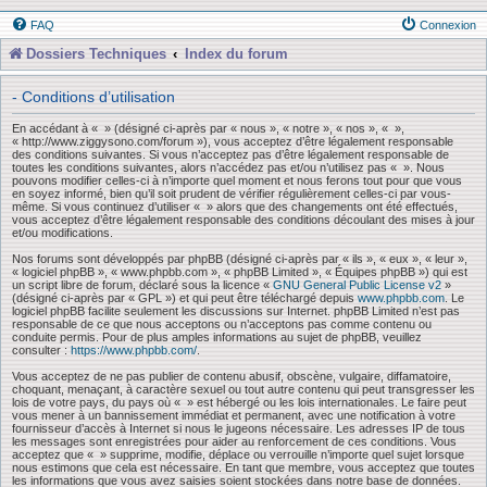
FAQ
Connexion
Dossiers Techniques
Index du forum
- Conditions d’utilisation
En accédant à « » (désigné ci-après par « nous », « notre », « nos », « »,
« http://www.ziggysono.com/forum »), vous acceptez d’être légalement responsable
des conditions suivantes. Si vous n’acceptez pas d’être légalement responsable de
toutes les conditions suivantes, alors n’accédez pas et/ou n’utilisez pas « ». Nous
pouvons modifier celles-ci à n’importe quel moment et nous ferons tout pour que vous
en soyez informé, bien qu’il soit prudent de vérifier régulièrement celles-ci par vous-
même. Si vous continuez d’utiliser « » alors que des changements ont été effectués,
vous acceptez d’être légalement responsable des conditions découlant des mises à jour
et/ou modifications.
Nos forums sont développés par phpBB (désigné ci-après par « ils », « eux », « leur »,
« logiciel phpBB », « www.phpbb.com », « phpBB Limited », « Équipes phpBB ») qui est
un script libre de forum, déclaré sous la licence «
GNU General Public License v2
»
(désigné ci-après par « GPL ») et qui peut être téléchargé depuis
www.phpbb.com
. Le
logiciel phpBB facilite seulement les discussions sur Internet. phpBB Limited n’est pas
responsable de ce que nous acceptons ou n’acceptons pas comme contenu ou
conduite permis. Pour de plus amples informations au sujet de phpBB, veuillez
consulter :
https://www.phpbb.com/
.
Vous acceptez de ne pas publier de contenu abusif, obscène, vulgaire, diffamatoire,
choquant, menaçant, à caractère sexuel ou tout autre contenu qui peut transgresser les
lois de votre pays, du pays où « » est hébergé ou les lois internationales. Le faire peut
vous mener à un bannissement immédiat et permanent, avec une notification à votre
fournisseur d’accès à Internet si nous le jugeons nécessaire. Les adresses IP de tous
les messages sont enregistrées pour aider au renforcement de ces conditions. Vous
acceptez que « » supprime, modifie, déplace ou verrouille n’importe quel sujet lorsque
nous estimons que cela est nécessaire. En tant que membre, vous acceptez que toutes
les informations que vous avez saisies soient stockées dans notre base de données.