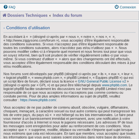
FAQ
Connexion
Dossiers Techniques
Index du forum
- Conditions d’utilisation
En accédant à « » (désigné ci-après par « nous », « notre », « nos », « »,
« http://www.ziggysono.com/forum »), vous acceptez d’être légalement responsable
des conditions suivantes. Si vous n’acceptez pas d’être légalement responsable de
toutes les conditions suivantes, alors n’accédez pas et/ou n’utilisez pas « ». Nous
pouvons modifier celles-ci à n’importe quel moment et nous ferons tout pour que vous
en soyez informé, bien qu’il soit prudent de vérifier régulièrement celles-ci par vous-
même. Si vous continuez d’utiliser « » alors que des changements ont été effectués,
vous acceptez d’être légalement responsable des conditions découlant des mises à jour
et/ou modifications.
Nos forums sont développés par phpBB (désigné ci-après par « ils », « eux », « leur »,
« logiciel phpBB », « www.phpbb.com », « phpBB Limited », « Équipes phpBB ») qui est
un script libre de forum, déclaré sous la licence «
GNU General Public License v2
»
(désigné ci-après par « GPL ») et qui peut être téléchargé depuis
www.phpbb.com
. Le
logiciel phpBB facilite seulement les discussions sur Internet. phpBB Limited n’est pas
responsable de ce que nous acceptons ou n’acceptons pas comme contenu ou
conduite permis. Pour de plus amples informations au sujet de phpBB, veuillez
consulter :
https://www.phpbb.com/
.
Vous acceptez de ne pas publier de contenu abusif, obscène, vulgaire, diffamatoire,
choquant, menaçant, à caractère sexuel ou tout autre contenu qui peut transgresser les
lois de votre pays, du pays où « » est hébergé ou les lois internationales. Le faire peut
vous mener à un bannissement immédiat et permanent, avec une notification à votre
fournisseur d’accès à Internet si nous le jugeons nécessaire. Les adresses IP de tous
les messages sont enregistrées pour aider au renforcement de ces conditions. Vous
acceptez que « » supprime, modifie, déplace ou verrouille n’importe quel sujet lorsque
nous estimons que cela est nécessaire. En tant que membre, vous acceptez que toutes
les informations que vous avez saisies soient stockées dans notre base de données.