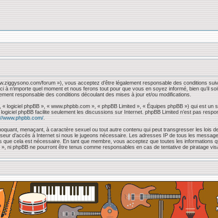
www.ziggysono.com/forum »), vous acceptez d’être légalement responsable des conditions suiv
ci à n’importe quel moment et nous ferons tout pour que vous en soyez informé, bien qu’il so
lement responsable des conditions découlant des mises à jour et/ou modifications.
, « logiciel phpBB », « www.phpbb.com », « phpBB Limited », « Équipes phpBB ») qui est un sc
e logiciel phpBB facilite seulement les discussions sur Internet. phpBB Limited n’est pas 
://www.phpbb.com/
.
oquant, menaçant, à caractère sexuel ou tout autre contenu qui peut transgresser les lois de
sseur d’accès à Internet si nous le jugeons nécessaire. Les adresses IP de tous les messag
mons que cela est nécessaire. En tant que membre, vous acceptez que toutes les information
 « », ni phpBB ne pourront être tenus comme responsables en cas de tentative de piratage vi