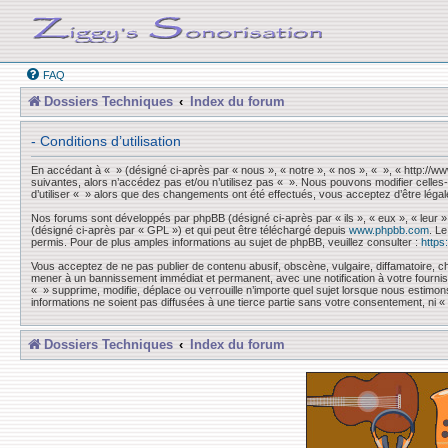
FAQ
Dossiers Techniques
Index du forum
- Conditions d’utilisation
En accédant à « » (désigné ci-après par « nous », « notre », « nos », « », « http://
suivantes, alors n’accédez pas et/ou n’utilisez pas « ». Nous pouvons modifier celles-
d’utiliser « » alors que des changements ont été effectués, vous acceptez d’être léga
Nos forums sont développés par phpBB (désigné ci-après par « ils », « eux », « leur »
(désigné ci-après par « GPL ») et qui peut être téléchargé depuis
www.phpbb.com
. L
permis. Pour de plus amples informations au sujet de phpBB, veuillez consulter :
https
Vous acceptez de ne pas publier de contenu abusif, obscène, vulgaire, diffamatoire, ch
mener à un bannissement immédiat et permanent, avec une notification à votre fourni
« » supprime, modifie, déplace ou verrouille n’importe quel sujet lorsque nous esti
informations ne soient pas diffusées à une tierce partie sans votre consentement, ni
Dossiers Techniques
Index du forum