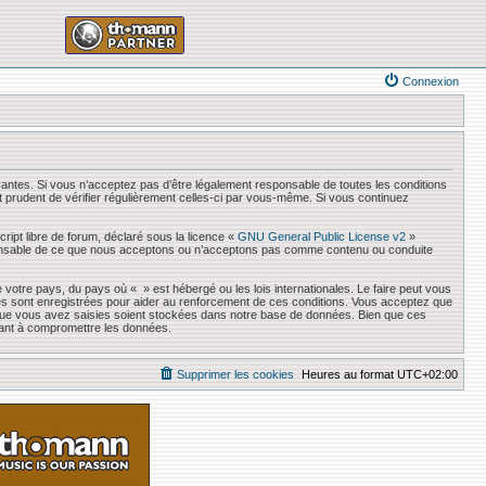
Connexion
antes. Si vous n’acceptez pas d’être légalement responsable de toutes les conditions
it prudent de vérifier régulièrement celles-ci par vous-même. Si vous continuez
ript libre de forum, déclaré sous la licence «
GNU General Public License v2
»
responsable de ce que nous acceptons ou n’acceptons pas comme contenu ou conduite
 votre pays, du pays où « » est hébergé ou les lois internationales. Le faire peut vous
es sont enregistrées pour aider au renforcement de ces conditions. Vous acceptez que
s que vous avez saisies soient stockées dans notre base de données. Bien que ces
sant à compromettre les données.
Supprimer les cookies
Heures au format
UTC+02:00