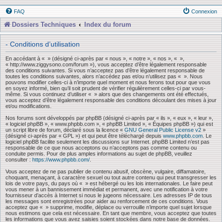
FAQ
Connexion
Dossiers Techniques
Index du forum
- Conditions d’utilisation
En accédant à « » (désigné ci-après par « nous », « notre », « nos », « »,
« http://www.ziggysono.com/forum »), vous acceptez d’être légalement responsable
des conditions suivantes. Si vous n’acceptez pas d’être légalement responsable de
toutes les conditions suivantes, alors n’accédez pas et/ou n’utilisez pas « ». Nous
pouvons modifier celles-ci à n’importe quel moment et nous ferons tout pour que vous
en soyez informé, bien qu’il soit prudent de vérifier régulièrement celles-ci par vous-
même. Si vous continuez d’utiliser « » alors que des changements ont été effectués,
vous acceptez d’être légalement responsable des conditions découlant des mises à jour
et/ou modifications.
Nos forums sont développés par phpBB (désigné ci-après par « ils », « eux », « leur »,
« logiciel phpBB », « www.phpbb.com », « phpBB Limited », « Équipes phpBB ») qui est
un script libre de forum, déclaré sous la licence «
GNU General Public License v2
»
(désigné ci-après par « GPL ») et qui peut être téléchargé depuis
www.phpbb.com
. Le
logiciel phpBB facilite seulement les discussions sur Internet. phpBB Limited n’est pas
responsable de ce que nous acceptons ou n’acceptons pas comme contenu ou
conduite permis. Pour de plus amples informations au sujet de phpBB, veuillez
consulter :
https://www.phpbb.com/
.
Vous acceptez de ne pas publier de contenu abusif, obscène, vulgaire, diffamatoire,
choquant, menaçant, à caractère sexuel ou tout autre contenu qui peut transgresser les
lois de votre pays, du pays où « » est hébergé ou les lois internationales. Le faire peut
vous mener à un bannissement immédiat et permanent, avec une notification à votre
fournisseur d’accès à Internet si nous le jugeons nécessaire. Les adresses IP de tous
les messages sont enregistrées pour aider au renforcement de ces conditions. Vous
acceptez que « » supprime, modifie, déplace ou verrouille n’importe quel sujet lorsque
nous estimons que cela est nécessaire. En tant que membre, vous acceptez que toutes
les informations que vous avez saisies soient stockées dans notre base de données.