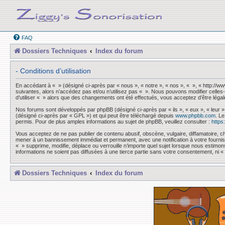
FAQ
Dossiers Techniques
Index du forum
- Conditions d’utilisation
En accédant à « » (désigné ci-après par « nous », « notre », « nos », « », « http://
suivantes, alors n’accédez pas et/ou n’utilisez pas « ». Nous pouvons modifier celles-
d’utiliser « » alors que des changements ont été effectués, vous acceptez d’être léga
Nos forums sont développés par phpBB (désigné ci-après par « ils », « eux », « leur »
(désigné ci-après par « GPL ») et qui peut être téléchargé depuis
www.phpbb.com
. L
permis. Pour de plus amples informations au sujet de phpBB, veuillez consulter :
https
Vous acceptez de ne pas publier de contenu abusif, obscène, vulgaire, diffamatoire, ch
mener à un bannissement immédiat et permanent, avec une notification à votre fourni
« » supprime, modifie, déplace ou verrouille n’importe quel sujet lorsque nous esti
informations ne soient pas diffusées à une tierce partie sans votre consentement, ni
Dossiers Techniques
Index du forum