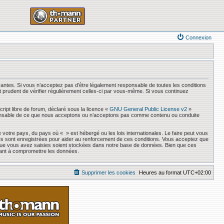
Connexion
antes. Si vous n’acceptez pas d’être légalement responsable de toutes les conditions
it prudent de vérifier régulièrement celles-ci par vous-même. Si vous continuez
ript libre de forum, déclaré sous la licence «
GNU General Public License v2
»
responsable de ce que nous acceptons ou n’acceptons pas comme contenu ou conduite
 votre pays, du pays où « » est hébergé ou les lois internationales. Le faire peut vous
es sont enregistrées pour aider au renforcement de ces conditions. Vous acceptez que
s que vous avez saisies soient stockées dans notre base de données. Bien que ces
sant à compromettre les données.
Supprimer les cookies
Heures au format
UTC+02:00