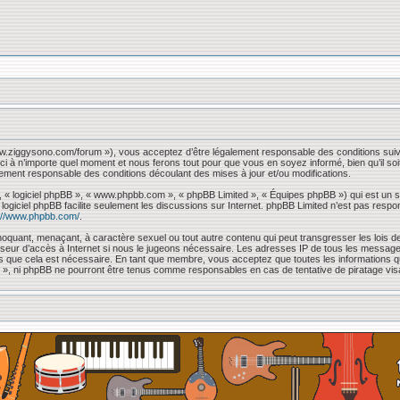
www.ziggysono.com/forum »), vous acceptez d’être légalement responsable des conditions suiv
ci à n’importe quel moment et nous ferons tout pour que vous en soyez informé, bien qu’il so
lement responsable des conditions découlant des mises à jour et/ou modifications.
, « logiciel phpBB », « www.phpbb.com », « phpBB Limited », « Équipes phpBB ») qui est un sc
e logiciel phpBB facilite seulement les discussions sur Internet. phpBB Limited n’est pas 
://www.phpbb.com/
.
oquant, menaçant, à caractère sexuel ou tout autre contenu qui peut transgresser les lois de
sseur d’accès à Internet si nous le jugeons nécessaire. Les adresses IP de tous les messag
mons que cela est nécessaire. En tant que membre, vous acceptez que toutes les information
 « », ni phpBB ne pourront être tenus comme responsables en cas de tentative de piratage vi