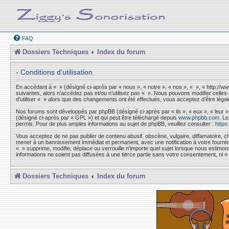
FAQ
Dossiers Techniques
Index du forum
- Conditions d’utilisation
En accédant à « » (désigné ci-après par « nous », « notre », « nos », « », « http://
suivantes, alors n’accédez pas et/ou n’utilisez pas « ». Nous pouvons modifier celles-
d’utiliser « » alors que des changements ont été effectués, vous acceptez d’être léga
Nos forums sont développés par phpBB (désigné ci-après par « ils », « eux », « leur »
(désigné ci-après par « GPL ») et qui peut être téléchargé depuis
www.phpbb.com
. L
permis. Pour de plus amples informations au sujet de phpBB, veuillez consulter :
https
Vous acceptez de ne pas publier de contenu abusif, obscène, vulgaire, diffamatoire, ch
mener à un bannissement immédiat et permanent, avec une notification à votre fourni
« » supprime, modifie, déplace ou verrouille n’importe quel sujet lorsque nous esti
informations ne soient pas diffusées à une tierce partie sans votre consentement, ni
Dossiers Techniques
Index du forum