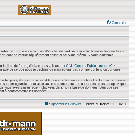
Connexion
antes. Si vous n’acceptez pas d’être légalement responsable de toutes les conditions
it prudent de vérifier régulièrement celles-ci par vous-même. Si vous continuez
ript libre de forum, déclaré sous la licence «
GNU General Public License v2
»
responsable de ce que nous acceptons ou n’acceptons pas comme contenu ou conduite
 votre pays, du pays où « » est hébergé ou les lois internationales. Le faire peut vous
es sont enregistrées pour aider au renforcement de ces conditions. Vous acceptez que
s que vous avez saisies soient stockées dans notre base de données. Bien que ces
sant à compromettre les données.
Supprimer les cookies
Heures au format
UTC+02:00