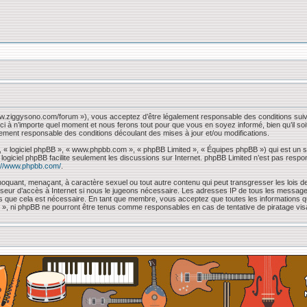
www.ziggysono.com/forum »), vous acceptez d’être légalement responsable des conditions suiv
ci à n’importe quel moment et nous ferons tout pour que vous en soyez informé, bien qu’il so
lement responsable des conditions découlant des mises à jour et/ou modifications.
, « logiciel phpBB », « www.phpbb.com », « phpBB Limited », « Équipes phpBB ») qui est un sc
e logiciel phpBB facilite seulement les discussions sur Internet. phpBB Limited n’est pas 
://www.phpbb.com/
.
oquant, menaçant, à caractère sexuel ou tout autre contenu qui peut transgresser les lois de
sseur d’accès à Internet si nous le jugeons nécessaire. Les adresses IP de tous les messag
mons que cela est nécessaire. En tant que membre, vous acceptez que toutes les information
 « », ni phpBB ne pourront être tenus comme responsables en cas de tentative de piratage vi