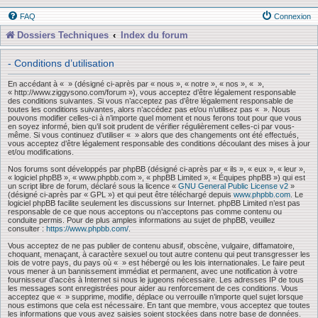
FAQ
Connexion
Dossiers Techniques
Index du forum
- Conditions d’utilisation
En accédant à « » (désigné ci-après par « nous », « notre », « nos », « »,
« http://www.ziggysono.com/forum »), vous acceptez d’être légalement responsable
des conditions suivantes. Si vous n’acceptez pas d’être légalement responsable de
toutes les conditions suivantes, alors n’accédez pas et/ou n’utilisez pas « ». Nous
pouvons modifier celles-ci à n’importe quel moment et nous ferons tout pour que vous
en soyez informé, bien qu’il soit prudent de vérifier régulièrement celles-ci par vous-
même. Si vous continuez d’utiliser « » alors que des changements ont été effectués,
vous acceptez d’être légalement responsable des conditions découlant des mises à jour
et/ou modifications.
Nos forums sont développés par phpBB (désigné ci-après par « ils », « eux », « leur »,
« logiciel phpBB », « www.phpbb.com », « phpBB Limited », « Équipes phpBB ») qui est
un script libre de forum, déclaré sous la licence «
GNU General Public License v2
»
(désigné ci-après par « GPL ») et qui peut être téléchargé depuis
www.phpbb.com
. Le
logiciel phpBB facilite seulement les discussions sur Internet. phpBB Limited n’est pas
responsable de ce que nous acceptons ou n’acceptons pas comme contenu ou
conduite permis. Pour de plus amples informations au sujet de phpBB, veuillez
consulter :
https://www.phpbb.com/
.
Vous acceptez de ne pas publier de contenu abusif, obscène, vulgaire, diffamatoire,
choquant, menaçant, à caractère sexuel ou tout autre contenu qui peut transgresser les
lois de votre pays, du pays où « » est hébergé ou les lois internationales. Le faire peut
vous mener à un bannissement immédiat et permanent, avec une notification à votre
fournisseur d’accès à Internet si nous le jugeons nécessaire. Les adresses IP de tous
les messages sont enregistrées pour aider au renforcement de ces conditions. Vous
acceptez que « » supprime, modifie, déplace ou verrouille n’importe quel sujet lorsque
nous estimons que cela est nécessaire. En tant que membre, vous acceptez que toutes
les informations que vous avez saisies soient stockées dans notre base de données.