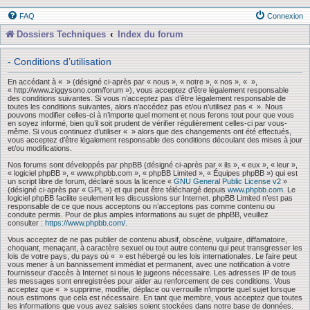
FAQ
Connexion
Dossiers Techniques
Index du forum
- Conditions d’utilisation
En accédant à « » (désigné ci-après par « nous », « notre », « nos », « »,
« http://www.ziggysono.com/forum »), vous acceptez d’être légalement responsable
des conditions suivantes. Si vous n’acceptez pas d’être légalement responsable de
toutes les conditions suivantes, alors n’accédez pas et/ou n’utilisez pas « ». Nous
pouvons modifier celles-ci à n’importe quel moment et nous ferons tout pour que vous
en soyez informé, bien qu’il soit prudent de vérifier régulièrement celles-ci par vous-
même. Si vous continuez d’utiliser « » alors que des changements ont été effectués,
vous acceptez d’être légalement responsable des conditions découlant des mises à jour
et/ou modifications.
Nos forums sont développés par phpBB (désigné ci-après par « ils », « eux », « leur »,
« logiciel phpBB », « www.phpbb.com », « phpBB Limited », « Équipes phpBB ») qui est
un script libre de forum, déclaré sous la licence «
GNU General Public License v2
»
(désigné ci-après par « GPL ») et qui peut être téléchargé depuis
www.phpbb.com
. Le
logiciel phpBB facilite seulement les discussions sur Internet. phpBB Limited n’est pas
responsable de ce que nous acceptons ou n’acceptons pas comme contenu ou
conduite permis. Pour de plus amples informations au sujet de phpBB, veuillez
consulter :
https://www.phpbb.com/
.
Vous acceptez de ne pas publier de contenu abusif, obscène, vulgaire, diffamatoire,
choquant, menaçant, à caractère sexuel ou tout autre contenu qui peut transgresser les
lois de votre pays, du pays où « » est hébergé ou les lois internationales. Le faire peut
vous mener à un bannissement immédiat et permanent, avec une notification à votre
fournisseur d’accès à Internet si nous le jugeons nécessaire. Les adresses IP de tous
les messages sont enregistrées pour aider au renforcement de ces conditions. Vous
acceptez que « » supprime, modifie, déplace ou verrouille n’importe quel sujet lorsque
nous estimons que cela est nécessaire. En tant que membre, vous acceptez que toutes
les informations que vous avez saisies soient stockées dans notre base de données.