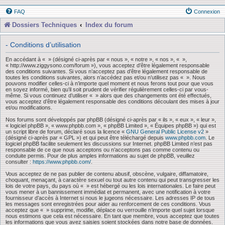
FAQ
Connexion
Dossiers Techniques
Index du forum
- Conditions d’utilisation
En accédant à « » (désigné ci-après par « nous », « notre », « nos », « »,
« http://www.ziggysono.com/forum »), vous acceptez d’être légalement responsable
des conditions suivantes. Si vous n’acceptez pas d’être légalement responsable de
toutes les conditions suivantes, alors n’accédez pas et/ou n’utilisez pas « ». Nous
pouvons modifier celles-ci à n’importe quel moment et nous ferons tout pour que vous
en soyez informé, bien qu’il soit prudent de vérifier régulièrement celles-ci par vous-
même. Si vous continuez d’utiliser « » alors que des changements ont été effectués,
vous acceptez d’être légalement responsable des conditions découlant des mises à jour
et/ou modifications.
Nos forums sont développés par phpBB (désigné ci-après par « ils », « eux », « leur »,
« logiciel phpBB », « www.phpbb.com », « phpBB Limited », « Équipes phpBB ») qui est
un script libre de forum, déclaré sous la licence «
GNU General Public License v2
»
(désigné ci-après par « GPL ») et qui peut être téléchargé depuis
www.phpbb.com
. Le
logiciel phpBB facilite seulement les discussions sur Internet. phpBB Limited n’est pas
responsable de ce que nous acceptons ou n’acceptons pas comme contenu ou
conduite permis. Pour de plus amples informations au sujet de phpBB, veuillez
consulter :
https://www.phpbb.com/
.
Vous acceptez de ne pas publier de contenu abusif, obscène, vulgaire, diffamatoire,
choquant, menaçant, à caractère sexuel ou tout autre contenu qui peut transgresser les
lois de votre pays, du pays où « » est hébergé ou les lois internationales. Le faire peut
vous mener à un bannissement immédiat et permanent, avec une notification à votre
fournisseur d’accès à Internet si nous le jugeons nécessaire. Les adresses IP de tous
les messages sont enregistrées pour aider au renforcement de ces conditions. Vous
acceptez que « » supprime, modifie, déplace ou verrouille n’importe quel sujet lorsque
nous estimons que cela est nécessaire. En tant que membre, vous acceptez que toutes
les informations que vous avez saisies soient stockées dans notre base de données.