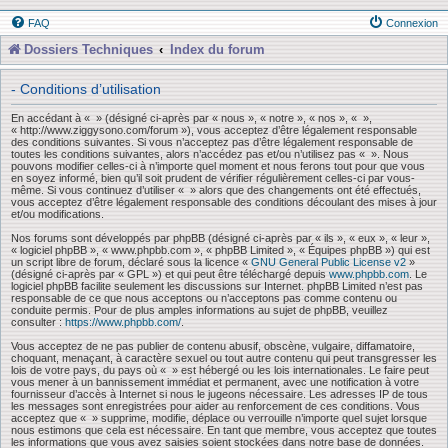
FAQ
Connexion
Dossiers Techniques
Index du forum
- Conditions d’utilisation
En accédant à « » (désigné ci-après par « nous », « notre », « nos », « »,
« http://www.ziggysono.com/forum »), vous acceptez d’être légalement responsable
des conditions suivantes. Si vous n’acceptez pas d’être légalement responsable de
toutes les conditions suivantes, alors n’accédez pas et/ou n’utilisez pas « ». Nous
pouvons modifier celles-ci à n’importe quel moment et nous ferons tout pour que vous
en soyez informé, bien qu’il soit prudent de vérifier régulièrement celles-ci par vous-
même. Si vous continuez d’utiliser « » alors que des changements ont été effectués,
vous acceptez d’être légalement responsable des conditions découlant des mises à jour
et/ou modifications.
Nos forums sont développés par phpBB (désigné ci-après par « ils », « eux », « leur »,
« logiciel phpBB », « www.phpbb.com », « phpBB Limited », « Équipes phpBB ») qui est
un script libre de forum, déclaré sous la licence «
GNU General Public License v2
»
(désigné ci-après par « GPL ») et qui peut être téléchargé depuis
www.phpbb.com
. Le
logiciel phpBB facilite seulement les discussions sur Internet. phpBB Limited n’est pas
responsable de ce que nous acceptons ou n’acceptons pas comme contenu ou
conduite permis. Pour de plus amples informations au sujet de phpBB, veuillez
consulter :
https://www.phpbb.com/
.
Vous acceptez de ne pas publier de contenu abusif, obscène, vulgaire, diffamatoire,
choquant, menaçant, à caractère sexuel ou tout autre contenu qui peut transgresser les
lois de votre pays, du pays où « » est hébergé ou les lois internationales. Le faire peut
vous mener à un bannissement immédiat et permanent, avec une notification à votre
fournisseur d’accès à Internet si nous le jugeons nécessaire. Les adresses IP de tous
les messages sont enregistrées pour aider au renforcement de ces conditions. Vous
acceptez que « » supprime, modifie, déplace ou verrouille n’importe quel sujet lorsque
nous estimons que cela est nécessaire. En tant que membre, vous acceptez que toutes
les informations que vous avez saisies soient stockées dans notre base de données.