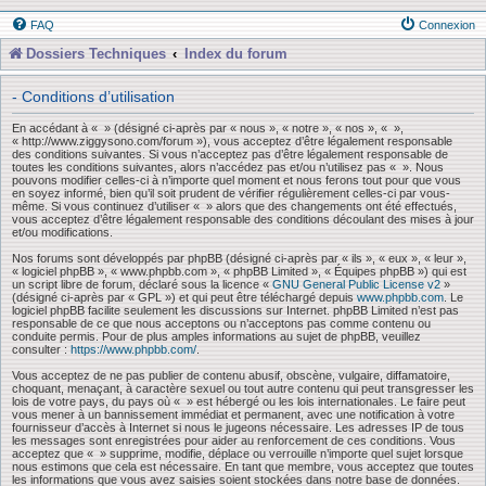
FAQ
Connexion
Dossiers Techniques
Index du forum
- Conditions d’utilisation
En accédant à « » (désigné ci-après par « nous », « notre », « nos », « »,
« http://www.ziggysono.com/forum »), vous acceptez d’être légalement responsable
des conditions suivantes. Si vous n’acceptez pas d’être légalement responsable de
toutes les conditions suivantes, alors n’accédez pas et/ou n’utilisez pas « ». Nous
pouvons modifier celles-ci à n’importe quel moment et nous ferons tout pour que vous
en soyez informé, bien qu’il soit prudent de vérifier régulièrement celles-ci par vous-
même. Si vous continuez d’utiliser « » alors que des changements ont été effectués,
vous acceptez d’être légalement responsable des conditions découlant des mises à jour
et/ou modifications.
Nos forums sont développés par phpBB (désigné ci-après par « ils », « eux », « leur »,
« logiciel phpBB », « www.phpbb.com », « phpBB Limited », « Équipes phpBB ») qui est
un script libre de forum, déclaré sous la licence «
GNU General Public License v2
»
(désigné ci-après par « GPL ») et qui peut être téléchargé depuis
www.phpbb.com
. Le
logiciel phpBB facilite seulement les discussions sur Internet. phpBB Limited n’est pas
responsable de ce que nous acceptons ou n’acceptons pas comme contenu ou
conduite permis. Pour de plus amples informations au sujet de phpBB, veuillez
consulter :
https://www.phpbb.com/
.
Vous acceptez de ne pas publier de contenu abusif, obscène, vulgaire, diffamatoire,
choquant, menaçant, à caractère sexuel ou tout autre contenu qui peut transgresser les
lois de votre pays, du pays où « » est hébergé ou les lois internationales. Le faire peut
vous mener à un bannissement immédiat et permanent, avec une notification à votre
fournisseur d’accès à Internet si nous le jugeons nécessaire. Les adresses IP de tous
les messages sont enregistrées pour aider au renforcement de ces conditions. Vous
acceptez que « » supprime, modifie, déplace ou verrouille n’importe quel sujet lorsque
nous estimons que cela est nécessaire. En tant que membre, vous acceptez que toutes
les informations que vous avez saisies soient stockées dans notre base de données.