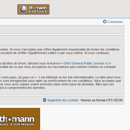
Connexion
antes. Si vous n’acceptez pas d’être légalement responsable de toutes les conditions
it prudent de vérifier régulièrement celles-ci par vous-même. Si vous continuez
ript libre de forum, déclaré sous la licence «
GNU General Public License v2
»
responsable de ce que nous acceptons ou n’acceptons pas comme contenu ou conduite
 votre pays, du pays où « » est hébergé ou les lois internationales. Le faire peut vous
es sont enregistrées pour aider au renforcement de ces conditions. Vous acceptez que
s que vous avez saisies soient stockées dans notre base de données. Bien que ces
sant à compromettre les données.
Supprimer les cookies
Heures au format
UTC+02:00