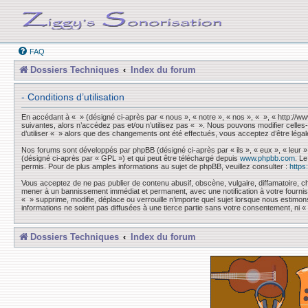
FAQ
Dossiers Techniques
Index du forum
- Conditions d’utilisation
En accédant à « » (désigné ci-après par « nous », « notre », « nos », « », « http://
suivantes, alors n’accédez pas et/ou n’utilisez pas « ». Nous pouvons modifier celles-
d’utiliser « » alors que des changements ont été effectués, vous acceptez d’être léga
Nos forums sont développés par phpBB (désigné ci-après par « ils », « eux », « leur »
(désigné ci-après par « GPL ») et qui peut être téléchargé depuis
www.phpbb.com
. L
permis. Pour de plus amples informations au sujet de phpBB, veuillez consulter :
https
Vous acceptez de ne pas publier de contenu abusif, obscène, vulgaire, diffamatoire, ch
mener à un bannissement immédiat et permanent, avec une notification à votre fourni
« » supprime, modifie, déplace ou verrouille n’importe quel sujet lorsque nous esti
informations ne soient pas diffusées à une tierce partie sans votre consentement, ni
Dossiers Techniques
Index du forum