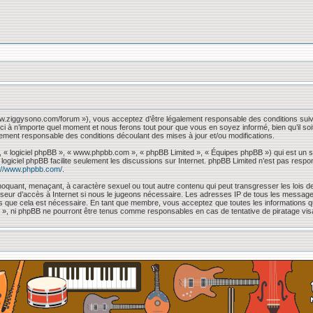
www.ziggysono.com/forum »), vous acceptez d’être légalement responsable des conditions suiv
ci à n’importe quel moment et nous ferons tout pour que vous en soyez informé, bien qu’il so
lement responsable des conditions découlant des mises à jour et/ou modifications.
, « logiciel phpBB », « www.phpbb.com », « phpBB Limited », « Équipes phpBB ») qui est un sc
e logiciel phpBB facilite seulement les discussions sur Internet. phpBB Limited n’est pas 
://www.phpbb.com/
.
oquant, menaçant, à caractère sexuel ou tout autre contenu qui peut transgresser les lois de
sseur d’accès à Internet si nous le jugeons nécessaire. Les adresses IP de tous les messag
mons que cela est nécessaire. En tant que membre, vous acceptez que toutes les information
 « », ni phpBB ne pourront être tenus comme responsables en cas de tentative de piratage vi