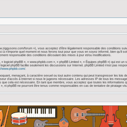
www.ziggysono.com/forum »), vous acceptez d’être légalement responsable des conditions suiv
ci à n’importe quel moment et nous ferons tout pour que vous en soyez informé, bien qu’il so
lement responsable des conditions découlant des mises à jour et/ou modifications.
, « logiciel phpBB », « www.phpbb.com », « phpBB Limited », « Équipes phpBB ») qui est un sc
e logiciel phpBB facilite seulement les discussions sur Internet. phpBB Limited n’est pas 
://www.phpbb.com/
.
oquant, menaçant, à caractère sexuel ou tout autre contenu qui peut transgresser les lois de
sseur d’accès à Internet si nous le jugeons nécessaire. Les adresses IP de tous les messag
mons que cela est nécessaire. En tant que membre, vous acceptez que toutes les information
 « », ni phpBB ne pourront être tenus comme responsables en cas de tentative de piratage vi