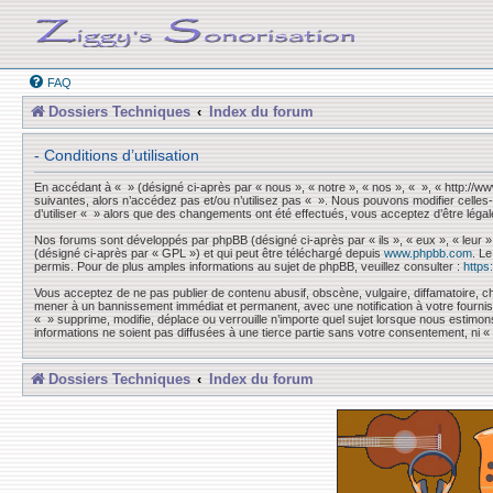
FAQ
Dossiers Techniques
Index du forum
- Conditions d’utilisation
En accédant à « » (désigné ci-après par « nous », « notre », « nos », « », « http://
suivantes, alors n’accédez pas et/ou n’utilisez pas « ». Nous pouvons modifier celles-
d’utiliser « » alors que des changements ont été effectués, vous acceptez d’être léga
Nos forums sont développés par phpBB (désigné ci-après par « ils », « eux », « leur »
(désigné ci-après par « GPL ») et qui peut être téléchargé depuis
www.phpbb.com
. L
permis. Pour de plus amples informations au sujet de phpBB, veuillez consulter :
https
Vous acceptez de ne pas publier de contenu abusif, obscène, vulgaire, diffamatoire, ch
mener à un bannissement immédiat et permanent, avec une notification à votre fourni
« » supprime, modifie, déplace ou verrouille n’importe quel sujet lorsque nous esti
informations ne soient pas diffusées à une tierce partie sans votre consentement, ni
Dossiers Techniques
Index du forum