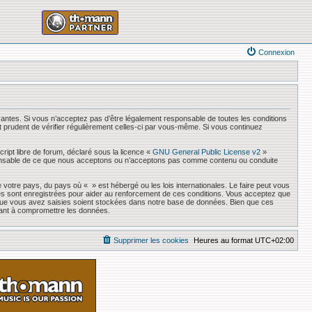
Connexion
antes. Si vous n’acceptez pas d’être légalement responsable de toutes les conditions
it prudent de vérifier régulièrement celles-ci par vous-même. Si vous continuez
ript libre de forum, déclaré sous la licence «
GNU General Public License v2
»
responsable de ce que nous acceptons ou n’acceptons pas comme contenu ou conduite
 votre pays, du pays où « » est hébergé ou les lois internationales. Le faire peut vous
es sont enregistrées pour aider au renforcement de ces conditions. Vous acceptez que
s que vous avez saisies soient stockées dans notre base de données. Bien que ces
sant à compromettre les données.
Supprimer les cookies
Heures au format
UTC+02:00