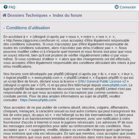
FAQ
Connexion
Dossiers Techniques
Index du forum
- Conditions d’utilisation
En accédant à « » (désigné ci-après par « nous », « notre », « nos », « »,
« http://www.ziggysono.com/forum »), vous acceptez d’être légalement responsable
des conditions suivantes. Si vous n’acceptez pas d’être légalement responsable de
toutes les conditions suivantes, alors n’accédez pas et/ou n’utilisez pas « ». Nous
pouvons modifier celles-ci à n’importe quel moment et nous ferons tout pour que vous
en soyez informé, bien qu’il soit prudent de vérifier régulièrement celles-ci par vous-
même. Si vous continuez d’utiliser « » alors que des changements ont été effectués,
vous acceptez d’être légalement responsable des conditions découlant des mises à jour
et/ou modifications.
Nos forums sont développés par phpBB (désigné ci-après par « ils », « eux », « leur »,
« logiciel phpBB », « www.phpbb.com », « phpBB Limited », « Équipes phpBB ») qui est
un script libre de forum, déclaré sous la licence «
GNU General Public License v2
»
(désigné ci-après par « GPL ») et qui peut être téléchargé depuis
www.phpbb.com
. Le
logiciel phpBB facilite seulement les discussions sur Internet. phpBB Limited n’est pas
responsable de ce que nous acceptons ou n’acceptons pas comme contenu ou
conduite permis. Pour de plus amples informations au sujet de phpBB, veuillez
consulter :
https://www.phpbb.com/
.
Vous acceptez de ne pas publier de contenu abusif, obscène, vulgaire, diffamatoire,
choquant, menaçant, à caractère sexuel ou tout autre contenu qui peut transgresser les
lois de votre pays, du pays où « » est hébergé ou les lois internationales. Le faire peut
vous mener à un bannissement immédiat et permanent, avec une notification à votre
fournisseur d’accès à Internet si nous le jugeons nécessaire. Les adresses IP de tous
les messages sont enregistrées pour aider au renforcement de ces conditions. Vous
acceptez que « » supprime, modifie, déplace ou verrouille n’importe quel sujet lorsque
nous estimons que cela est nécessaire. En tant que membre, vous acceptez que toutes
les informations que vous avez saisies soient stockées dans notre base de données.