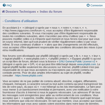
FAQ
Connexion
Dossiers Techniques
Index du forum
- Conditions d’utilisation
En accédant à « » (désigné ci-après par « nous », « notre », « nos », « »,
« http://www.ziggysono.com/forum »), vous acceptez d’être légalement responsable
des conditions suivantes. Si vous n’acceptez pas d’être légalement responsable de
toutes les conditions suivantes, alors n’accédez pas et/ou n’utilisez pas « ». Nous
pouvons modifier celles-ci à n’importe quel moment et nous ferons tout pour que vous
en soyez informé, bien qu’il soit prudent de vérifier régulièrement celles-ci par vous-
même. Si vous continuez d’utiliser « » alors que des changements ont été effectués,
vous acceptez d’être légalement responsable des conditions découlant des mises à jour
et/ou modifications.
Nos forums sont développés par phpBB (désigné ci-après par « ils », « eux », « leur »,
« logiciel phpBB », « www.phpbb.com », « phpBB Limited », « Équipes phpBB ») qui est
un script libre de forum, déclaré sous la licence «
GNU General Public License v2
»
(désigné ci-après par « GPL ») et qui peut être téléchargé depuis
www.phpbb.com
. Le
logiciel phpBB facilite seulement les discussions sur Internet. phpBB Limited n’est pas
responsable de ce que nous acceptons ou n’acceptons pas comme contenu ou
conduite permis. Pour de plus amples informations au sujet de phpBB, veuillez
consulter :
https://www.phpbb.com/
.
Vous acceptez de ne pas publier de contenu abusif, obscène, vulgaire, diffamatoire,
choquant, menaçant, à caractère sexuel ou tout autre contenu qui peut transgresser les
lois de votre pays, du pays où « » est hébergé ou les lois internationales. Le faire peut
vous mener à un bannissement immédiat et permanent, avec une notification à votre
fournisseur d’accès à Internet si nous le jugeons nécessaire. Les adresses IP de tous
les messages sont enregistrées pour aider au renforcement de ces conditions. Vous
acceptez que « » supprime, modifie, déplace ou verrouille n’importe quel sujet lorsque
nous estimons que cela est nécessaire. En tant que membre, vous acceptez que toutes
les informations que vous avez saisies soient stockées dans notre base de données.