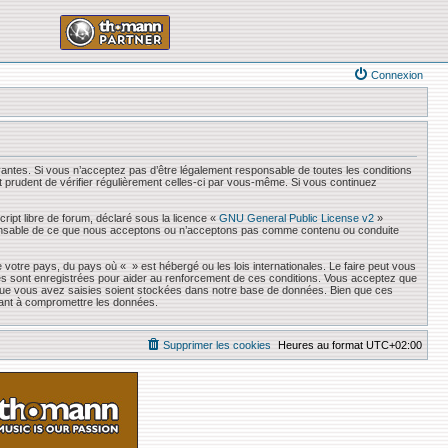
Connexion
antes. Si vous n’acceptez pas d’être légalement responsable de toutes les conditions
it prudent de vérifier régulièrement celles-ci par vous-même. Si vous continuez
ript libre de forum, déclaré sous la licence «
GNU General Public License v2
»
responsable de ce que nous acceptons ou n’acceptons pas comme contenu ou conduite
 votre pays, du pays où « » est hébergé ou les lois internationales. Le faire peut vous
es sont enregistrées pour aider au renforcement de ces conditions. Vous acceptez que
s que vous avez saisies soient stockées dans notre base de données. Bien que ces
sant à compromettre les données.
Supprimer les cookies
Heures au format
UTC+02:00