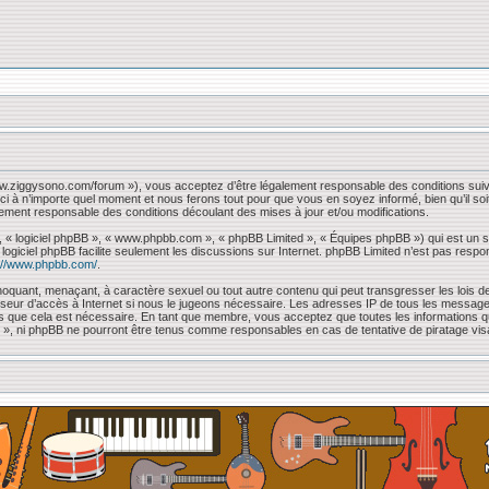
www.ziggysono.com/forum »), vous acceptez d’être légalement responsable des conditions suiv
ci à n’importe quel moment et nous ferons tout pour que vous en soyez informé, bien qu’il so
lement responsable des conditions découlant des mises à jour et/ou modifications.
, « logiciel phpBB », « www.phpbb.com », « phpBB Limited », « Équipes phpBB ») qui est un sc
e logiciel phpBB facilite seulement les discussions sur Internet. phpBB Limited n’est pas 
://www.phpbb.com/
.
oquant, menaçant, à caractère sexuel ou tout autre contenu qui peut transgresser les lois de
sseur d’accès à Internet si nous le jugeons nécessaire. Les adresses IP de tous les messag
mons que cela est nécessaire. En tant que membre, vous acceptez que toutes les information
 « », ni phpBB ne pourront être tenus comme responsables en cas de tentative de piratage vi