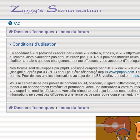
FAQ
Dossiers Techniques
Index du forum
- Conditions d’utilisation
En accédant à « » (désigné ci-après par « nous », « notre », « nos », « », « http://
suivantes, alors n’accédez pas et/ou n’utilisez pas « ». Nous pouvons modifier celles-
d’utiliser « » alors que des changements ont été effectués, vous acceptez d’être léga
Nos forums sont développés par phpBB (désigné ci-après par « ils », « eux », « leur »
(désigné ci-après par « GPL ») et qui peut être téléchargé depuis
www.phpbb.com
. L
permis. Pour de plus amples informations au sujet de phpBB, veuillez consulter :
https
Vous acceptez de ne pas publier de contenu abusif, obscène, vulgaire, diffamatoire, ch
mener à un bannissement immédiat et permanent, avec une notification à votre fourni
« » supprime, modifie, déplace ou verrouille n’importe quel sujet lorsque nous esti
informations ne soient pas diffusées à une tierce partie sans votre consentement, ni
Dossiers Techniques
Index du forum