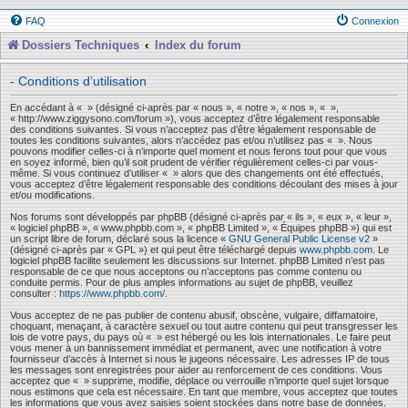
FAQ
Connexion
Dossiers Techniques
Index du forum
- Conditions d’utilisation
En accédant à « » (désigné ci-après par « nous », « notre », « nos », « »,
« http://www.ziggysono.com/forum »), vous acceptez d’être légalement responsable
des conditions suivantes. Si vous n’acceptez pas d’être légalement responsable de
toutes les conditions suivantes, alors n’accédez pas et/ou n’utilisez pas « ». Nous
pouvons modifier celles-ci à n’importe quel moment et nous ferons tout pour que vous
en soyez informé, bien qu’il soit prudent de vérifier régulièrement celles-ci par vous-
même. Si vous continuez d’utiliser « » alors que des changements ont été effectués,
vous acceptez d’être légalement responsable des conditions découlant des mises à jour
et/ou modifications.
Nos forums sont développés par phpBB (désigné ci-après par « ils », « eux », « leur »,
« logiciel phpBB », « www.phpbb.com », « phpBB Limited », « Équipes phpBB ») qui est
un script libre de forum, déclaré sous la licence «
GNU General Public License v2
»
(désigné ci-après par « GPL ») et qui peut être téléchargé depuis
www.phpbb.com
. Le
logiciel phpBB facilite seulement les discussions sur Internet. phpBB Limited n’est pas
responsable de ce que nous acceptons ou n’acceptons pas comme contenu ou
conduite permis. Pour de plus amples informations au sujet de phpBB, veuillez
consulter :
https://www.phpbb.com/
.
Vous acceptez de ne pas publier de contenu abusif, obscène, vulgaire, diffamatoire,
choquant, menaçant, à caractère sexuel ou tout autre contenu qui peut transgresser les
lois de votre pays, du pays où « » est hébergé ou les lois internationales. Le faire peut
vous mener à un bannissement immédiat et permanent, avec une notification à votre
fournisseur d’accès à Internet si nous le jugeons nécessaire. Les adresses IP de tous
les messages sont enregistrées pour aider au renforcement de ces conditions. Vous
acceptez que « » supprime, modifie, déplace ou verrouille n’importe quel sujet lorsque
nous estimons que cela est nécessaire. En tant que membre, vous acceptez que toutes
les informations que vous avez saisies soient stockées dans notre base de données.