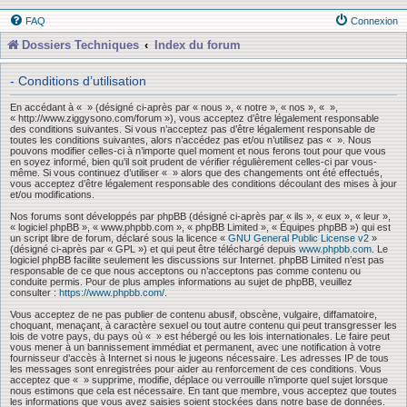
FAQ
Connexion
Dossiers Techniques
Index du forum
- Conditions d’utilisation
En accédant à « » (désigné ci-après par « nous », « notre », « nos », « »,
« http://www.ziggysono.com/forum »), vous acceptez d’être légalement responsable
des conditions suivantes. Si vous n’acceptez pas d’être légalement responsable de
toutes les conditions suivantes, alors n’accédez pas et/ou n’utilisez pas « ». Nous
pouvons modifier celles-ci à n’importe quel moment et nous ferons tout pour que vous
en soyez informé, bien qu’il soit prudent de vérifier régulièrement celles-ci par vous-
même. Si vous continuez d’utiliser « » alors que des changements ont été effectués,
vous acceptez d’être légalement responsable des conditions découlant des mises à jour
et/ou modifications.
Nos forums sont développés par phpBB (désigné ci-après par « ils », « eux », « leur »,
« logiciel phpBB », « www.phpbb.com », « phpBB Limited », « Équipes phpBB ») qui est
un script libre de forum, déclaré sous la licence «
GNU General Public License v2
»
(désigné ci-après par « GPL ») et qui peut être téléchargé depuis
www.phpbb.com
. Le
logiciel phpBB facilite seulement les discussions sur Internet. phpBB Limited n’est pas
responsable de ce que nous acceptons ou n’acceptons pas comme contenu ou
conduite permis. Pour de plus amples informations au sujet de phpBB, veuillez
consulter :
https://www.phpbb.com/
.
Vous acceptez de ne pas publier de contenu abusif, obscène, vulgaire, diffamatoire,
choquant, menaçant, à caractère sexuel ou tout autre contenu qui peut transgresser les
lois de votre pays, du pays où « » est hébergé ou les lois internationales. Le faire peut
vous mener à un bannissement immédiat et permanent, avec une notification à votre
fournisseur d’accès à Internet si nous le jugeons nécessaire. Les adresses IP de tous
les messages sont enregistrées pour aider au renforcement de ces conditions. Vous
acceptez que « » supprime, modifie, déplace ou verrouille n’importe quel sujet lorsque
nous estimons que cela est nécessaire. En tant que membre, vous acceptez que toutes
les informations que vous avez saisies soient stockées dans notre base de données.