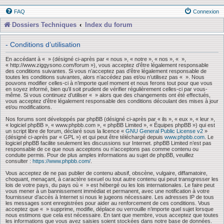
FAQ
Connexion
Dossiers Techniques
Index du forum
- Conditions d’utilisation
En accédant à « » (désigné ci-après par « nous », « notre », « nos », « »,
« http://www.ziggysono.com/forum »), vous acceptez d’être légalement responsable
des conditions suivantes. Si vous n’acceptez pas d’être légalement responsable de
toutes les conditions suivantes, alors n’accédez pas et/ou n’utilisez pas « ». Nous
pouvons modifier celles-ci à n’importe quel moment et nous ferons tout pour que vous
en soyez informé, bien qu’il soit prudent de vérifier régulièrement celles-ci par vous-
même. Si vous continuez d’utiliser « » alors que des changements ont été effectués,
vous acceptez d’être légalement responsable des conditions découlant des mises à jour
et/ou modifications.
Nos forums sont développés par phpBB (désigné ci-après par « ils », « eux », « leur »,
« logiciel phpBB », « www.phpbb.com », « phpBB Limited », « Équipes phpBB ») qui est
un script libre de forum, déclaré sous la licence «
GNU General Public License v2
»
(désigné ci-après par « GPL ») et qui peut être téléchargé depuis
www.phpbb.com
. Le
logiciel phpBB facilite seulement les discussions sur Internet. phpBB Limited n’est pas
responsable de ce que nous acceptons ou n’acceptons pas comme contenu ou
conduite permis. Pour de plus amples informations au sujet de phpBB, veuillez
consulter :
https://www.phpbb.com/
.
Vous acceptez de ne pas publier de contenu abusif, obscène, vulgaire, diffamatoire,
choquant, menaçant, à caractère sexuel ou tout autre contenu qui peut transgresser les
lois de votre pays, du pays où « » est hébergé ou les lois internationales. Le faire peut
vous mener à un bannissement immédiat et permanent, avec une notification à votre
fournisseur d’accès à Internet si nous le jugeons nécessaire. Les adresses IP de tous
les messages sont enregistrées pour aider au renforcement de ces conditions. Vous
acceptez que « » supprime, modifie, déplace ou verrouille n’importe quel sujet lorsque
nous estimons que cela est nécessaire. En tant que membre, vous acceptez que toutes
les informations que vous avez saisies soient stockées dans notre base de données.