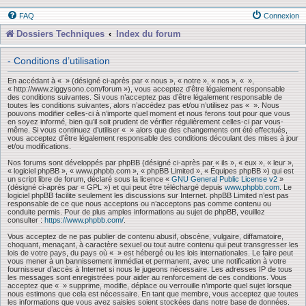
FAQ
Connexion
Dossiers Techniques
Index du forum
- Conditions d’utilisation
En accédant à « » (désigné ci-après par « nous », « notre », « nos », « »,
« http://www.ziggysono.com/forum »), vous acceptez d’être légalement responsable
des conditions suivantes. Si vous n’acceptez pas d’être légalement responsable de
toutes les conditions suivantes, alors n’accédez pas et/ou n’utilisez pas « ». Nous
pouvons modifier celles-ci à n’importe quel moment et nous ferons tout pour que vous
en soyez informé, bien qu’il soit prudent de vérifier régulièrement celles-ci par vous-
même. Si vous continuez d’utiliser « » alors que des changements ont été effectués,
vous acceptez d’être légalement responsable des conditions découlant des mises à jour
et/ou modifications.
Nos forums sont développés par phpBB (désigné ci-après par « ils », « eux », « leur »,
« logiciel phpBB », « www.phpbb.com », « phpBB Limited », « Équipes phpBB ») qui est
un script libre de forum, déclaré sous la licence «
GNU General Public License v2
»
(désigné ci-après par « GPL ») et qui peut être téléchargé depuis
www.phpbb.com
. Le
logiciel phpBB facilite seulement les discussions sur Internet. phpBB Limited n’est pas
responsable de ce que nous acceptons ou n’acceptons pas comme contenu ou
conduite permis. Pour de plus amples informations au sujet de phpBB, veuillez
consulter :
https://www.phpbb.com/
.
Vous acceptez de ne pas publier de contenu abusif, obscène, vulgaire, diffamatoire,
choquant, menaçant, à caractère sexuel ou tout autre contenu qui peut transgresser les
lois de votre pays, du pays où « » est hébergé ou les lois internationales. Le faire peut
vous mener à un bannissement immédiat et permanent, avec une notification à votre
fournisseur d’accès à Internet si nous le jugeons nécessaire. Les adresses IP de tous
les messages sont enregistrées pour aider au renforcement de ces conditions. Vous
acceptez que « » supprime, modifie, déplace ou verrouille n’importe quel sujet lorsque
nous estimons que cela est nécessaire. En tant que membre, vous acceptez que toutes
les informations que vous avez saisies soient stockées dans notre base de données.