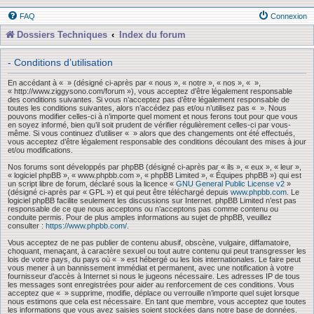
FAQ
Connexion
Dossiers Techniques
Index du forum
- Conditions d’utilisation
En accédant à « » (désigné ci-après par « nous », « notre », « nos », « »,
« http://www.ziggysono.com/forum »), vous acceptez d’être légalement responsable
des conditions suivantes. Si vous n’acceptez pas d’être légalement responsable de
toutes les conditions suivantes, alors n’accédez pas et/ou n’utilisez pas « ». Nous
pouvons modifier celles-ci à n’importe quel moment et nous ferons tout pour que vous
en soyez informé, bien qu’il soit prudent de vérifier régulièrement celles-ci par vous-
même. Si vous continuez d’utiliser « » alors que des changements ont été effectués,
vous acceptez d’être légalement responsable des conditions découlant des mises à jour
et/ou modifications.
Nos forums sont développés par phpBB (désigné ci-après par « ils », « eux », « leur »,
« logiciel phpBB », « www.phpbb.com », « phpBB Limited », « Équipes phpBB ») qui est
un script libre de forum, déclaré sous la licence «
GNU General Public License v2
»
(désigné ci-après par « GPL ») et qui peut être téléchargé depuis
www.phpbb.com
. Le
logiciel phpBB facilite seulement les discussions sur Internet. phpBB Limited n’est pas
responsable de ce que nous acceptons ou n’acceptons pas comme contenu ou
conduite permis. Pour de plus amples informations au sujet de phpBB, veuillez
consulter :
https://www.phpbb.com/
.
Vous acceptez de ne pas publier de contenu abusif, obscène, vulgaire, diffamatoire,
choquant, menaçant, à caractère sexuel ou tout autre contenu qui peut transgresser les
lois de votre pays, du pays où « » est hébergé ou les lois internationales. Le faire peut
vous mener à un bannissement immédiat et permanent, avec une notification à votre
fournisseur d’accès à Internet si nous le jugeons nécessaire. Les adresses IP de tous
les messages sont enregistrées pour aider au renforcement de ces conditions. Vous
acceptez que « » supprime, modifie, déplace ou verrouille n’importe quel sujet lorsque
nous estimons que cela est nécessaire. En tant que membre, vous acceptez que toutes
les informations que vous avez saisies soient stockées dans notre base de données.