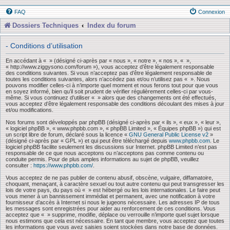
FAQ
Connexion
Dossiers Techniques
Index du forum
- Conditions d’utilisation
En accédant à « » (désigné ci-après par « nous », « notre », « nos », « »,
« http://www.ziggysono.com/forum »), vous acceptez d’être légalement responsable
des conditions suivantes. Si vous n’acceptez pas d’être légalement responsable de
toutes les conditions suivantes, alors n’accédez pas et/ou n’utilisez pas « ». Nous
pouvons modifier celles-ci à n’importe quel moment et nous ferons tout pour que vous
en soyez informé, bien qu’il soit prudent de vérifier régulièrement celles-ci par vous-
même. Si vous continuez d’utiliser « » alors que des changements ont été effectués,
vous acceptez d’être légalement responsable des conditions découlant des mises à jour
et/ou modifications.
Nos forums sont développés par phpBB (désigné ci-après par « ils », « eux », « leur »,
« logiciel phpBB », « www.phpbb.com », « phpBB Limited », « Équipes phpBB ») qui est
un script libre de forum, déclaré sous la licence «
GNU General Public License v2
»
(désigné ci-après par « GPL ») et qui peut être téléchargé depuis
www.phpbb.com
. Le
logiciel phpBB facilite seulement les discussions sur Internet. phpBB Limited n’est pas
responsable de ce que nous acceptons ou n’acceptons pas comme contenu ou
conduite permis. Pour de plus amples informations au sujet de phpBB, veuillez
consulter :
https://www.phpbb.com/
.
Vous acceptez de ne pas publier de contenu abusif, obscène, vulgaire, diffamatoire,
choquant, menaçant, à caractère sexuel ou tout autre contenu qui peut transgresser les
lois de votre pays, du pays où « » est hébergé ou les lois internationales. Le faire peut
vous mener à un bannissement immédiat et permanent, avec une notification à votre
fournisseur d’accès à Internet si nous le jugeons nécessaire. Les adresses IP de tous
les messages sont enregistrées pour aider au renforcement de ces conditions. Vous
acceptez que « » supprime, modifie, déplace ou verrouille n’importe quel sujet lorsque
nous estimons que cela est nécessaire. En tant que membre, vous acceptez que toutes
les informations que vous avez saisies soient stockées dans notre base de données.