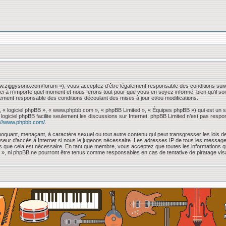
www.ziggysono.com/forum »), vous acceptez d’être légalement responsable des conditions suiv
ci à n’importe quel moment et nous ferons tout pour que vous en soyez informé, bien qu’il so
lement responsable des conditions découlant des mises à jour et/ou modifications.
, « logiciel phpBB », « www.phpbb.com », « phpBB Limited », « Équipes phpBB ») qui est un sc
e logiciel phpBB facilite seulement les discussions sur Internet. phpBB Limited n’est pas 
://www.phpbb.com/
.
oquant, menaçant, à caractère sexuel ou tout autre contenu qui peut transgresser les lois de
sseur d’accès à Internet si nous le jugeons nécessaire. Les adresses IP de tous les messag
mons que cela est nécessaire. En tant que membre, vous acceptez que toutes les information
 « », ni phpBB ne pourront être tenus comme responsables en cas de tentative de piratage vi