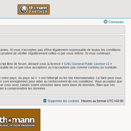
Connexion
antes. Si vous n’acceptez pas d’être légalement responsable de toutes les conditions
it prudent de vérifier régulièrement celles-ci par vous-même. Si vous continuez
ript libre de forum, déclaré sous la licence «
GNU General Public License v2
»
responsable de ce que nous acceptons ou n’acceptons pas comme contenu ou conduite
 votre pays, du pays où « » est hébergé ou les lois internationales. Le faire peut vous
es sont enregistrées pour aider au renforcement de ces conditions. Vous acceptez que
s que vous avez saisies soient stockées dans notre base de données. Bien que ces
sant à compromettre les données.
Supprimer les cookies
Heures au format
UTC+02:00