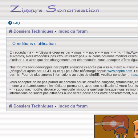
FAQ
Dossiers Techniques
Index du forum
- Conditions d’utilisation
En accédant à « » (désigné ci-après par « nous », « notre », « nos », « », « http://
suivantes, alors n’accédez pas et/ou n’utilisez pas « ». Nous pouvons modifier celles-
d’utiliser « » alors que des changements ont été effectués, vous acceptez d’être léga
Nos forums sont développés par phpBB (désigné ci-après par « ils », « eux », « leur »
(désigné ci-après par « GPL ») et qui peut être téléchargé depuis
www.phpbb.com
. L
permis. Pour de plus amples informations au sujet de phpBB, veuillez consulter :
https
Vous acceptez de ne pas publier de contenu abusif, obscène, vulgaire, diffamatoire, ch
mener à un bannissement immédiat et permanent, avec une notification à votre fourni
« » supprime, modifie, déplace ou verrouille n’importe quel sujet lorsque nous esti
informations ne soient pas diffusées à une tierce partie sans votre consentement, ni
Dossiers Techniques
Index du forum