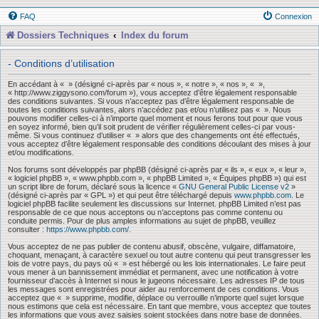
FAQ
Connexion
Dossiers Techniques
Index du forum
- Conditions d’utilisation
En accédant à « » (désigné ci-après par « nous », « notre », « nos », « »,
« http://www.ziggysono.com/forum »), vous acceptez d’être légalement responsable
des conditions suivantes. Si vous n’acceptez pas d’être légalement responsable de
toutes les conditions suivantes, alors n’accédez pas et/ou n’utilisez pas « ». Nous
pouvons modifier celles-ci à n’importe quel moment et nous ferons tout pour que vous
en soyez informé, bien qu’il soit prudent de vérifier régulièrement celles-ci par vous-
même. Si vous continuez d’utiliser « » alors que des changements ont été effectués,
vous acceptez d’être légalement responsable des conditions découlant des mises à jour
et/ou modifications.
Nos forums sont développés par phpBB (désigné ci-après par « ils », « eux », « leur »,
« logiciel phpBB », « www.phpbb.com », « phpBB Limited », « Équipes phpBB ») qui est
un script libre de forum, déclaré sous la licence «
GNU General Public License v2
»
(désigné ci-après par « GPL ») et qui peut être téléchargé depuis
www.phpbb.com
. Le
logiciel phpBB facilite seulement les discussions sur Internet. phpBB Limited n’est pas
responsable de ce que nous acceptons ou n’acceptons pas comme contenu ou
conduite permis. Pour de plus amples informations au sujet de phpBB, veuillez
consulter :
https://www.phpbb.com/
.
Vous acceptez de ne pas publier de contenu abusif, obscène, vulgaire, diffamatoire,
choquant, menaçant, à caractère sexuel ou tout autre contenu qui peut transgresser les
lois de votre pays, du pays où « » est hébergé ou les lois internationales. Le faire peut
vous mener à un bannissement immédiat et permanent, avec une notification à votre
fournisseur d’accès à Internet si nous le jugeons nécessaire. Les adresses IP de tous
les messages sont enregistrées pour aider au renforcement de ces conditions. Vous
acceptez que « » supprime, modifie, déplace ou verrouille n’importe quel sujet lorsque
nous estimons que cela est nécessaire. En tant que membre, vous acceptez que toutes
les informations que vous avez saisies soient stockées dans notre base de données.