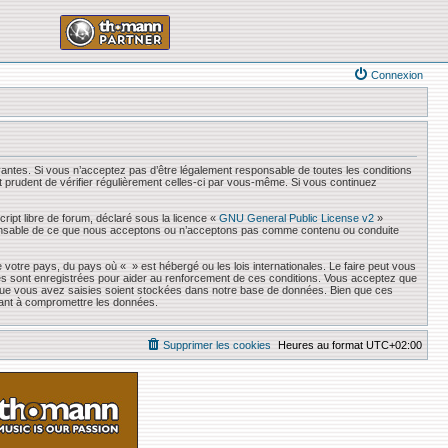
Connexion
antes. Si vous n’acceptez pas d’être légalement responsable de toutes les conditions
it prudent de vérifier régulièrement celles-ci par vous-même. Si vous continuez
ript libre de forum, déclaré sous la licence «
GNU General Public License v2
»
responsable de ce que nous acceptons ou n’acceptons pas comme contenu ou conduite
 votre pays, du pays où « » est hébergé ou les lois internationales. Le faire peut vous
es sont enregistrées pour aider au renforcement de ces conditions. Vous acceptez que
s que vous avez saisies soient stockées dans notre base de données. Bien que ces
sant à compromettre les données.
Supprimer les cookies
Heures au format
UTC+02:00