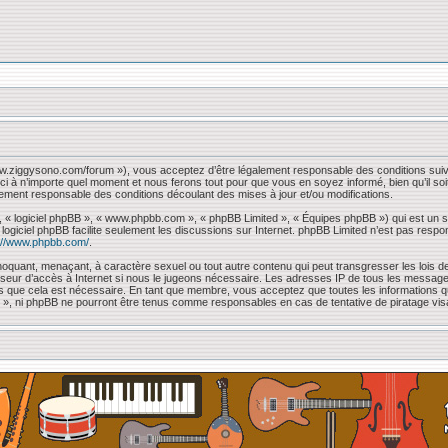
www.ziggysono.com/forum »), vous acceptez d’être légalement responsable des conditions suiv
ci à n’importe quel moment et nous ferons tout pour que vous en soyez informé, bien qu’il so
lement responsable des conditions découlant des mises à jour et/ou modifications.
, « logiciel phpBB », « www.phpbb.com », « phpBB Limited », « Équipes phpBB ») qui est un sc
e logiciel phpBB facilite seulement les discussions sur Internet. phpBB Limited n’est pas 
://www.phpbb.com/
.
oquant, menaçant, à caractère sexuel ou tout autre contenu qui peut transgresser les lois de
sseur d’accès à Internet si nous le jugeons nécessaire. Les adresses IP de tous les messag
mons que cela est nécessaire. En tant que membre, vous acceptez que toutes les information
 « », ni phpBB ne pourront être tenus comme responsables en cas de tentative de piratage vi