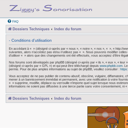
FAQ
Dossiers Techniques
Index du forum
- Conditions d’utilisation
En accédant à « » (désigné ci-après par « nous », « notre », « nos », « », « http://
suivantes, alors n’accédez pas et/ou n’utilisez pas « ». Nous pouvons modifier celles-
d’utiliser « » alors que des changements ont été effectués, vous acceptez d’être léga
Nos forums sont développés par phpBB (désigné ci-après par « ils », « eux », « leur »
(désigné ci-après par « GPL ») et qui peut être téléchargé depuis
www.phpbb.com
. L
permis. Pour de plus amples informations au sujet de phpBB, veuillez consulter :
https
Vous acceptez de ne pas publier de contenu abusif, obscène, vulgaire, diffamatoire, ch
mener à un bannissement immédiat et permanent, avec une notification à votre fourni
« » supprime, modifie, déplace ou verrouille n’importe quel sujet lorsque nous esti
informations ne soient pas diffusées à une tierce partie sans votre consentement, ni
Dossiers Techniques
Index du forum