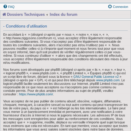
FAQ
Connexion
Dossiers Techniques
Index du forum
- Conditions d’utilisation
En accédant à « » (désigné ci-après par « nous », « notre », « nos », « »,
« http://www.ziggysono.com/forum »), vous acceptez d’être légalement responsable
des conditions suivantes. Si vous n’acceptez pas d’être légalement responsable de
toutes les conditions suivantes, alors n’accédez pas et/ou n’utilisez pas « ». Nous
pouvons modifier celles-ci à n’importe quel moment et nous ferons tout pour que vous
en soyez informé, bien qu’il soit prudent de vérifier régulièrement celles-ci par vous-
même. Si vous continuez d’utiliser « » alors que des changements ont été effectués,
vous acceptez d’être légalement responsable des conditions découlant des mises à jour
et/ou modifications.
Nos forums sont développés par phpBB (désigné ci-après par « ils », « eux », « leur »,
« logiciel phpBB », « www.phpbb.com », « phpBB Limited », « Équipes phpBB ») qui est
un script libre de forum, déclaré sous la licence «
GNU General Public License v2
»
(désigné ci-après par « GPL ») et qui peut être téléchargé depuis
www.phpbb.com
. Le
logiciel phpBB facilite seulement les discussions sur Internet. phpBB Limited n’est pas
responsable de ce que nous acceptons ou n’acceptons pas comme contenu ou
conduite permis. Pour de plus amples informations au sujet de phpBB, veuillez
consulter :
https://www.phpbb.com/
.
Vous acceptez de ne pas publier de contenu abusif, obscène, vulgaire, diffamatoire,
choquant, menaçant, à caractère sexuel ou tout autre contenu qui peut transgresser les
lois de votre pays, du pays où « » est hébergé ou les lois internationales. Le faire peut
vous mener à un bannissement immédiat et permanent, avec une notification à votre
fournisseur d’accès à Internet si nous le jugeons nécessaire. Les adresses IP de tous
les messages sont enregistrées pour aider au renforcement de ces conditions. Vous
acceptez que « » supprime, modifie, déplace ou verrouille n’importe quel sujet lorsque
nous estimons que cela est nécessaire. En tant que membre, vous acceptez que toutes
les informations que vous avez saisies soient stockées dans notre base de données.