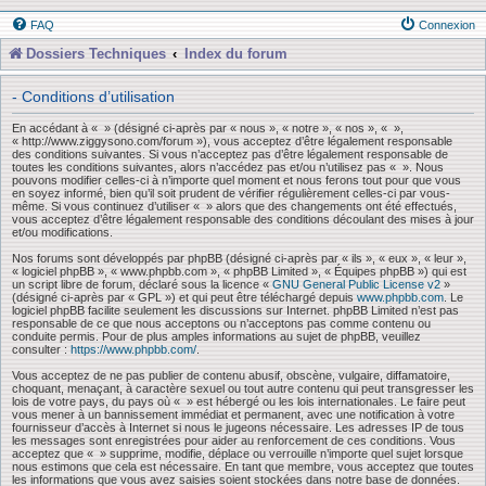
FAQ
Connexion
Dossiers Techniques
Index du forum
- Conditions d’utilisation
En accédant à « » (désigné ci-après par « nous », « notre », « nos », « »,
« http://www.ziggysono.com/forum »), vous acceptez d’être légalement responsable
des conditions suivantes. Si vous n’acceptez pas d’être légalement responsable de
toutes les conditions suivantes, alors n’accédez pas et/ou n’utilisez pas « ». Nous
pouvons modifier celles-ci à n’importe quel moment et nous ferons tout pour que vous
en soyez informé, bien qu’il soit prudent de vérifier régulièrement celles-ci par vous-
même. Si vous continuez d’utiliser « » alors que des changements ont été effectués,
vous acceptez d’être légalement responsable des conditions découlant des mises à jour
et/ou modifications.
Nos forums sont développés par phpBB (désigné ci-après par « ils », « eux », « leur »,
« logiciel phpBB », « www.phpbb.com », « phpBB Limited », « Équipes phpBB ») qui est
un script libre de forum, déclaré sous la licence «
GNU General Public License v2
»
(désigné ci-après par « GPL ») et qui peut être téléchargé depuis
www.phpbb.com
. Le
logiciel phpBB facilite seulement les discussions sur Internet. phpBB Limited n’est pas
responsable de ce que nous acceptons ou n’acceptons pas comme contenu ou
conduite permis. Pour de plus amples informations au sujet de phpBB, veuillez
consulter :
https://www.phpbb.com/
.
Vous acceptez de ne pas publier de contenu abusif, obscène, vulgaire, diffamatoire,
choquant, menaçant, à caractère sexuel ou tout autre contenu qui peut transgresser les
lois de votre pays, du pays où « » est hébergé ou les lois internationales. Le faire peut
vous mener à un bannissement immédiat et permanent, avec une notification à votre
fournisseur d’accès à Internet si nous le jugeons nécessaire. Les adresses IP de tous
les messages sont enregistrées pour aider au renforcement de ces conditions. Vous
acceptez que « » supprime, modifie, déplace ou verrouille n’importe quel sujet lorsque
nous estimons que cela est nécessaire. En tant que membre, vous acceptez que toutes
les informations que vous avez saisies soient stockées dans notre base de données.