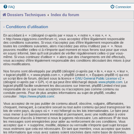
FAQ
Connexion
Dossiers Techniques
Index du forum
- Conditions d’utilisation
En accédant à « » (désigné ci-après par « nous », « notre », « nos », « »,
« http://www.ziggysono.com/forum »), vous acceptez d’être légalement responsable
des conditions suivantes. Si vous n’acceptez pas d’être légalement responsable de
toutes les conditions suivantes, alors n’accédez pas et/ou n’utilisez pas « ». Nous
pouvons modifier celles-ci à n’importe quel moment et nous ferons tout pour que vous
en soyez informé, bien qu’il soit prudent de vérifier régulièrement celles-ci par vous-
même. Si vous continuez d’utiliser « » alors que des changements ont été effectués,
vous acceptez d’être légalement responsable des conditions découlant des mises à jour
et/ou modifications.
Nos forums sont développés par phpBB (désigné ci-après par « ils », « eux », « leur »,
« logiciel phpBB », « www.phpbb.com », « phpBB Limited », « Équipes phpBB ») qui est
un script libre de forum, déclaré sous la licence «
GNU General Public License v2
»
(désigné ci-après par « GPL ») et qui peut être téléchargé depuis
www.phpbb.com
. Le
logiciel phpBB facilite seulement les discussions sur Internet. phpBB Limited n’est pas
responsable de ce que nous acceptons ou n’acceptons pas comme contenu ou
conduite permis. Pour de plus amples informations au sujet de phpBB, veuillez
consulter :
https://www.phpbb.com/
.
Vous acceptez de ne pas publier de contenu abusif, obscène, vulgaire, diffamatoire,
choquant, menaçant, à caractère sexuel ou tout autre contenu qui peut transgresser les
lois de votre pays, du pays où « » est hébergé ou les lois internationales. Le faire peut
vous mener à un bannissement immédiat et permanent, avec une notification à votre
fournisseur d’accès à Internet si nous le jugeons nécessaire. Les adresses IP de tous
les messages sont enregistrées pour aider au renforcement de ces conditions. Vous
acceptez que « » supprime, modifie, déplace ou verrouille n’importe quel sujet lorsque
nous estimons que cela est nécessaire. En tant que membre, vous acceptez que toutes
les informations que vous avez saisies soient stockées dans notre base de données.