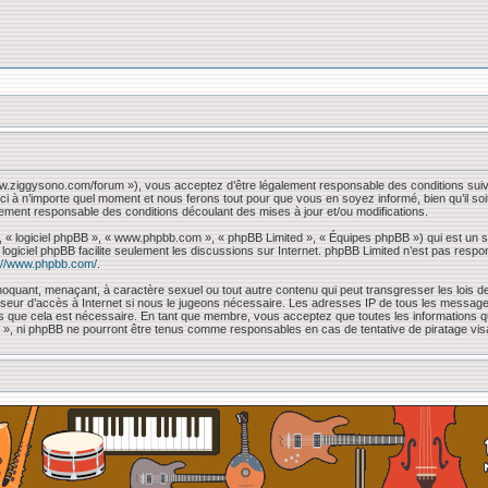
www.ziggysono.com/forum »), vous acceptez d’être légalement responsable des conditions suiv
ci à n’importe quel moment et nous ferons tout pour que vous en soyez informé, bien qu’il so
lement responsable des conditions découlant des mises à jour et/ou modifications.
, « logiciel phpBB », « www.phpbb.com », « phpBB Limited », « Équipes phpBB ») qui est un sc
e logiciel phpBB facilite seulement les discussions sur Internet. phpBB Limited n’est pas 
://www.phpbb.com/
.
oquant, menaçant, à caractère sexuel ou tout autre contenu qui peut transgresser les lois de
sseur d’accès à Internet si nous le jugeons nécessaire. Les adresses IP de tous les messag
mons que cela est nécessaire. En tant que membre, vous acceptez que toutes les information
 « », ni phpBB ne pourront être tenus comme responsables en cas de tentative de piratage vi