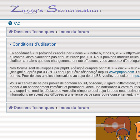
FAQ
Dossiers Techniques
Index du forum
- Conditions d’utilisation
En accédant à « » (désigné ci-après par « nous », « notre », « nos », « », « http://
suivantes, alors n’accédez pas et/ou n’utilisez pas « ». Nous pouvons modifier celles-
d’utiliser « » alors que des changements ont été effectués, vous acceptez d’être léga
Nos forums sont développés par phpBB (désigné ci-après par « ils », « eux », « leur »
(désigné ci-après par « GPL ») et qui peut être téléchargé depuis
www.phpbb.com
. L
permis. Pour de plus amples informations au sujet de phpBB, veuillez consulter :
https
Vous acceptez de ne pas publier de contenu abusif, obscène, vulgaire, diffamatoire, ch
mener à un bannissement immédiat et permanent, avec une notification à votre fourni
« » supprime, modifie, déplace ou verrouille n’importe quel sujet lorsque nous esti
informations ne soient pas diffusées à une tierce partie sans votre consentement, ni
Dossiers Techniques
Index du forum