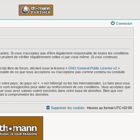
Connexion
antes. Si vous n’acceptez pas d’être légalement responsable de toutes les conditions
it prudent de vérifier régulièrement celles-ci par vous-même. Si vous continuez
ript libre de forum, déclaré sous la licence «
GNU General Public License v2
»
responsable de ce que nous acceptons ou n’acceptons pas comme contenu ou conduite
 votre pays, du pays où « » est hébergé ou les lois internationales. Le faire peut vous
es sont enregistrées pour aider au renforcement de ces conditions. Vous acceptez que
s que vous avez saisies soient stockées dans notre base de données. Bien que ces
sant à compromettre les données.
Supprimer les cookies
Heures au format
UTC+02:00