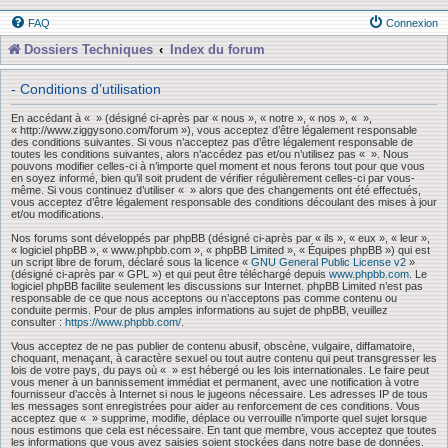
FAQ
Connexion
Dossiers Techniques
Index du forum
- Conditions d’utilisation
En accédant à « » (désigné ci-après par « nous », « notre », « nos », « »,
« http://www.ziggysono.com/forum »), vous acceptez d’être légalement responsable
des conditions suivantes. Si vous n’acceptez pas d’être légalement responsable de
toutes les conditions suivantes, alors n’accédez pas et/ou n’utilisez pas « ». Nous
pouvons modifier celles-ci à n’importe quel moment et nous ferons tout pour que vous
en soyez informé, bien qu’il soit prudent de vérifier régulièrement celles-ci par vous-
même. Si vous continuez d’utiliser « » alors que des changements ont été effectués,
vous acceptez d’être légalement responsable des conditions découlant des mises à jour
et/ou modifications.
Nos forums sont développés par phpBB (désigné ci-après par « ils », « eux », « leur »,
« logiciel phpBB », « www.phpbb.com », « phpBB Limited », « Équipes phpBB ») qui est
un script libre de forum, déclaré sous la licence «
GNU General Public License v2
»
(désigné ci-après par « GPL ») et qui peut être téléchargé depuis
www.phpbb.com
. Le
logiciel phpBB facilite seulement les discussions sur Internet. phpBB Limited n’est pas
responsable de ce que nous acceptons ou n’acceptons pas comme contenu ou
conduite permis. Pour de plus amples informations au sujet de phpBB, veuillez
consulter :
https://www.phpbb.com/
.
Vous acceptez de ne pas publier de contenu abusif, obscène, vulgaire, diffamatoire,
choquant, menaçant, à caractère sexuel ou tout autre contenu qui peut transgresser les
lois de votre pays, du pays où « » est hébergé ou les lois internationales. Le faire peut
vous mener à un bannissement immédiat et permanent, avec une notification à votre
fournisseur d’accès à Internet si nous le jugeons nécessaire. Les adresses IP de tous
les messages sont enregistrées pour aider au renforcement de ces conditions. Vous
acceptez que « » supprime, modifie, déplace ou verrouille n’importe quel sujet lorsque
nous estimons que cela est nécessaire. En tant que membre, vous acceptez que toutes
les informations que vous avez saisies soient stockées dans notre base de données.