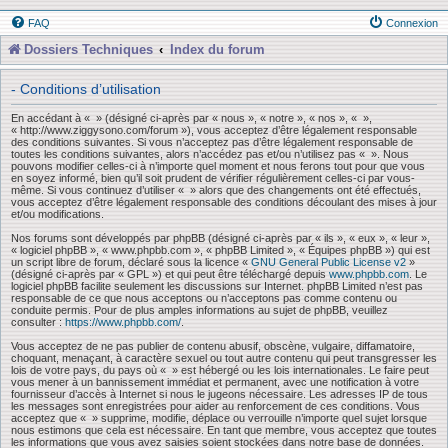
FAQ
Connexion
Dossiers Techniques
Index du forum
- Conditions d’utilisation
En accédant à « » (désigné ci-après par « nous », « notre », « nos », « »,
« http://www.ziggysono.com/forum »), vous acceptez d’être légalement responsable
des conditions suivantes. Si vous n’acceptez pas d’être légalement responsable de
toutes les conditions suivantes, alors n’accédez pas et/ou n’utilisez pas « ». Nous
pouvons modifier celles-ci à n’importe quel moment et nous ferons tout pour que vous
en soyez informé, bien qu’il soit prudent de vérifier régulièrement celles-ci par vous-
même. Si vous continuez d’utiliser « » alors que des changements ont été effectués,
vous acceptez d’être légalement responsable des conditions découlant des mises à jour
et/ou modifications.
Nos forums sont développés par phpBB (désigné ci-après par « ils », « eux », « leur »,
« logiciel phpBB », « www.phpbb.com », « phpBB Limited », « Équipes phpBB ») qui est
un script libre de forum, déclaré sous la licence «
GNU General Public License v2
»
(désigné ci-après par « GPL ») et qui peut être téléchargé depuis
www.phpbb.com
. Le
logiciel phpBB facilite seulement les discussions sur Internet. phpBB Limited n’est pas
responsable de ce que nous acceptons ou n’acceptons pas comme contenu ou
conduite permis. Pour de plus amples informations au sujet de phpBB, veuillez
consulter :
https://www.phpbb.com/
.
Vous acceptez de ne pas publier de contenu abusif, obscène, vulgaire, diffamatoire,
choquant, menaçant, à caractère sexuel ou tout autre contenu qui peut transgresser les
lois de votre pays, du pays où « » est hébergé ou les lois internationales. Le faire peut
vous mener à un bannissement immédiat et permanent, avec une notification à votre
fournisseur d’accès à Internet si nous le jugeons nécessaire. Les adresses IP de tous
les messages sont enregistrées pour aider au renforcement de ces conditions. Vous
acceptez que « » supprime, modifie, déplace ou verrouille n’importe quel sujet lorsque
nous estimons que cela est nécessaire. En tant que membre, vous acceptez que toutes
les informations que vous avez saisies soient stockées dans notre base de données.