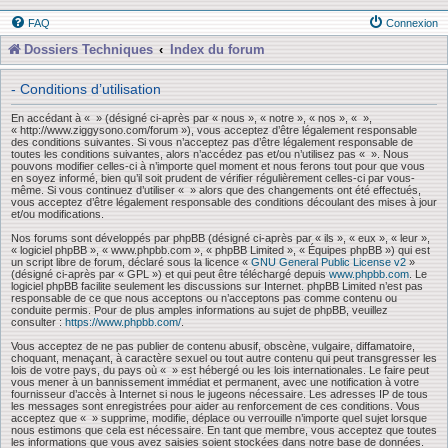
FAQ
Connexion
Dossiers Techniques
Index du forum
- Conditions d’utilisation
En accédant à « » (désigné ci-après par « nous », « notre », « nos », « »,
« http://www.ziggysono.com/forum »), vous acceptez d’être légalement responsable
des conditions suivantes. Si vous n’acceptez pas d’être légalement responsable de
toutes les conditions suivantes, alors n’accédez pas et/ou n’utilisez pas « ». Nous
pouvons modifier celles-ci à n’importe quel moment et nous ferons tout pour que vous
en soyez informé, bien qu’il soit prudent de vérifier régulièrement celles-ci par vous-
même. Si vous continuez d’utiliser « » alors que des changements ont été effectués,
vous acceptez d’être légalement responsable des conditions découlant des mises à jour
et/ou modifications.
Nos forums sont développés par phpBB (désigné ci-après par « ils », « eux », « leur »,
« logiciel phpBB », « www.phpbb.com », « phpBB Limited », « Équipes phpBB ») qui est
un script libre de forum, déclaré sous la licence «
GNU General Public License v2
»
(désigné ci-après par « GPL ») et qui peut être téléchargé depuis
www.phpbb.com
. Le
logiciel phpBB facilite seulement les discussions sur Internet. phpBB Limited n’est pas
responsable de ce que nous acceptons ou n’acceptons pas comme contenu ou
conduite permis. Pour de plus amples informations au sujet de phpBB, veuillez
consulter :
https://www.phpbb.com/
.
Vous acceptez de ne pas publier de contenu abusif, obscène, vulgaire, diffamatoire,
choquant, menaçant, à caractère sexuel ou tout autre contenu qui peut transgresser les
lois de votre pays, du pays où « » est hébergé ou les lois internationales. Le faire peut
vous mener à un bannissement immédiat et permanent, avec une notification à votre
fournisseur d’accès à Internet si nous le jugeons nécessaire. Les adresses IP de tous
les messages sont enregistrées pour aider au renforcement de ces conditions. Vous
acceptez que « » supprime, modifie, déplace ou verrouille n’importe quel sujet lorsque
nous estimons que cela est nécessaire. En tant que membre, vous acceptez que toutes
les informations que vous avez saisies soient stockées dans notre base de données.