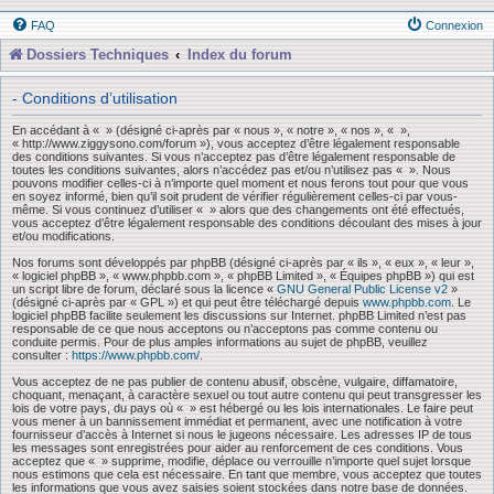
FAQ
Connexion
Dossiers Techniques
Index du forum
- Conditions d’utilisation
En accédant à « » (désigné ci-après par « nous », « notre », « nos », « »,
« http://www.ziggysono.com/forum »), vous acceptez d’être légalement responsable
des conditions suivantes. Si vous n’acceptez pas d’être légalement responsable de
toutes les conditions suivantes, alors n’accédez pas et/ou n’utilisez pas « ». Nous
pouvons modifier celles-ci à n’importe quel moment et nous ferons tout pour que vous
en soyez informé, bien qu’il soit prudent de vérifier régulièrement celles-ci par vous-
même. Si vous continuez d’utiliser « » alors que des changements ont été effectués,
vous acceptez d’être légalement responsable des conditions découlant des mises à jour
et/ou modifications.
Nos forums sont développés par phpBB (désigné ci-après par « ils », « eux », « leur »,
« logiciel phpBB », « www.phpbb.com », « phpBB Limited », « Équipes phpBB ») qui est
un script libre de forum, déclaré sous la licence «
GNU General Public License v2
»
(désigné ci-après par « GPL ») et qui peut être téléchargé depuis
www.phpbb.com
. Le
logiciel phpBB facilite seulement les discussions sur Internet. phpBB Limited n’est pas
responsable de ce que nous acceptons ou n’acceptons pas comme contenu ou
conduite permis. Pour de plus amples informations au sujet de phpBB, veuillez
consulter :
https://www.phpbb.com/
.
Vous acceptez de ne pas publier de contenu abusif, obscène, vulgaire, diffamatoire,
choquant, menaçant, à caractère sexuel ou tout autre contenu qui peut transgresser les
lois de votre pays, du pays où « » est hébergé ou les lois internationales. Le faire peut
vous mener à un bannissement immédiat et permanent, avec une notification à votre
fournisseur d’accès à Internet si nous le jugeons nécessaire. Les adresses IP de tous
les messages sont enregistrées pour aider au renforcement de ces conditions. Vous
acceptez que « » supprime, modifie, déplace ou verrouille n’importe quel sujet lorsque
nous estimons que cela est nécessaire. En tant que membre, vous acceptez que toutes
les informations que vous avez saisies soient stockées dans notre base de données.