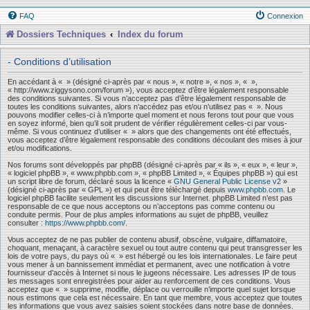
FAQ
Connexion
Dossiers Techniques
Index du forum
- Conditions d’utilisation
En accédant à « » (désigné ci-après par « nous », « notre », « nos », « »,
« http://www.ziggysono.com/forum »), vous acceptez d’être légalement responsable
des conditions suivantes. Si vous n’acceptez pas d’être légalement responsable de
toutes les conditions suivantes, alors n’accédez pas et/ou n’utilisez pas « ». Nous
pouvons modifier celles-ci à n’importe quel moment et nous ferons tout pour que vous
en soyez informé, bien qu’il soit prudent de vérifier régulièrement celles-ci par vous-
même. Si vous continuez d’utiliser « » alors que des changements ont été effectués,
vous acceptez d’être légalement responsable des conditions découlant des mises à jour
et/ou modifications.
Nos forums sont développés par phpBB (désigné ci-après par « ils », « eux », « leur »,
« logiciel phpBB », « www.phpbb.com », « phpBB Limited », « Équipes phpBB ») qui est
un script libre de forum, déclaré sous la licence «
GNU General Public License v2
»
(désigné ci-après par « GPL ») et qui peut être téléchargé depuis
www.phpbb.com
. Le
logiciel phpBB facilite seulement les discussions sur Internet. phpBB Limited n’est pas
responsable de ce que nous acceptons ou n’acceptons pas comme contenu ou
conduite permis. Pour de plus amples informations au sujet de phpBB, veuillez
consulter :
https://www.phpbb.com/
.
Vous acceptez de ne pas publier de contenu abusif, obscène, vulgaire, diffamatoire,
choquant, menaçant, à caractère sexuel ou tout autre contenu qui peut transgresser les
lois de votre pays, du pays où « » est hébergé ou les lois internationales. Le faire peut
vous mener à un bannissement immédiat et permanent, avec une notification à votre
fournisseur d’accès à Internet si nous le jugeons nécessaire. Les adresses IP de tous
les messages sont enregistrées pour aider au renforcement de ces conditions. Vous
acceptez que « » supprime, modifie, déplace ou verrouille n’importe quel sujet lorsque
nous estimons que cela est nécessaire. En tant que membre, vous acceptez que toutes
les informations que vous avez saisies soient stockées dans notre base de données.