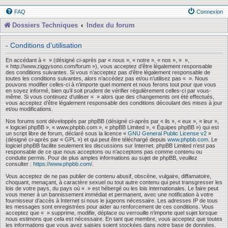
FAQ
Connexion
Dossiers Techniques
Index du forum
- Conditions d’utilisation
En accédant à « » (désigné ci-après par « nous », « notre », « nos », « »,
« http://www.ziggysono.com/forum »), vous acceptez d’être légalement responsable
des conditions suivantes. Si vous n’acceptez pas d’être légalement responsable de
toutes les conditions suivantes, alors n’accédez pas et/ou n’utilisez pas « ». Nous
pouvons modifier celles-ci à n’importe quel moment et nous ferons tout pour que vous
en soyez informé, bien qu’il soit prudent de vérifier régulièrement celles-ci par vous-
même. Si vous continuez d’utiliser « » alors que des changements ont été effectués,
vous acceptez d’être légalement responsable des conditions découlant des mises à jour
et/ou modifications.
Nos forums sont développés par phpBB (désigné ci-après par « ils », « eux », « leur »,
« logiciel phpBB », « www.phpbb.com », « phpBB Limited », « Équipes phpBB ») qui est
un script libre de forum, déclaré sous la licence «
GNU General Public License v2
»
(désigné ci-après par « GPL ») et qui peut être téléchargé depuis
www.phpbb.com
. Le
logiciel phpBB facilite seulement les discussions sur Internet. phpBB Limited n’est pas
responsable de ce que nous acceptons ou n’acceptons pas comme contenu ou
conduite permis. Pour de plus amples informations au sujet de phpBB, veuillez
consulter :
https://www.phpbb.com/
.
Vous acceptez de ne pas publier de contenu abusif, obscène, vulgaire, diffamatoire,
choquant, menaçant, à caractère sexuel ou tout autre contenu qui peut transgresser les
lois de votre pays, du pays où « » est hébergé ou les lois internationales. Le faire peut
vous mener à un bannissement immédiat et permanent, avec une notification à votre
fournisseur d’accès à Internet si nous le jugeons nécessaire. Les adresses IP de tous
les messages sont enregistrées pour aider au renforcement de ces conditions. Vous
acceptez que « » supprime, modifie, déplace ou verrouille n’importe quel sujet lorsque
nous estimons que cela est nécessaire. En tant que membre, vous acceptez que toutes
les informations que vous avez saisies soient stockées dans notre base de données.