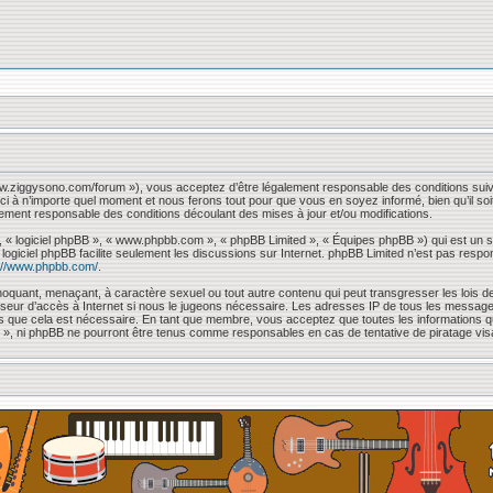
www.ziggysono.com/forum »), vous acceptez d’être légalement responsable des conditions suiv
ci à n’importe quel moment et nous ferons tout pour que vous en soyez informé, bien qu’il so
lement responsable des conditions découlant des mises à jour et/ou modifications.
, « logiciel phpBB », « www.phpbb.com », « phpBB Limited », « Équipes phpBB ») qui est un sc
e logiciel phpBB facilite seulement les discussions sur Internet. phpBB Limited n’est pas 
://www.phpbb.com/
.
oquant, menaçant, à caractère sexuel ou tout autre contenu qui peut transgresser les lois de
sseur d’accès à Internet si nous le jugeons nécessaire. Les adresses IP de tous les messag
mons que cela est nécessaire. En tant que membre, vous acceptez que toutes les information
 « », ni phpBB ne pourront être tenus comme responsables en cas de tentative de piratage vi