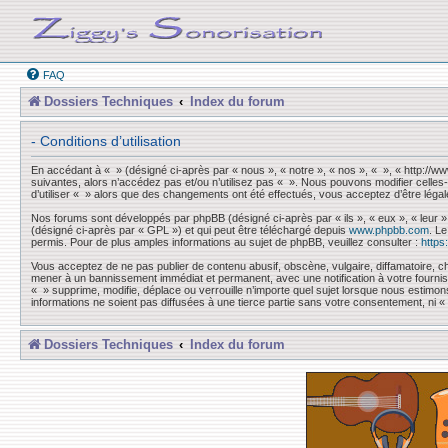
FAQ
Dossiers Techniques
Index du forum
- Conditions d’utilisation
En accédant à « » (désigné ci-après par « nous », « notre », « nos », « », « http://
suivantes, alors n’accédez pas et/ou n’utilisez pas « ». Nous pouvons modifier celles-
d’utiliser « » alors que des changements ont été effectués, vous acceptez d’être léga
Nos forums sont développés par phpBB (désigné ci-après par « ils », « eux », « leur »
(désigné ci-après par « GPL ») et qui peut être téléchargé depuis
www.phpbb.com
. L
permis. Pour de plus amples informations au sujet de phpBB, veuillez consulter :
https
Vous acceptez de ne pas publier de contenu abusif, obscène, vulgaire, diffamatoire, ch
mener à un bannissement immédiat et permanent, avec une notification à votre fourni
« » supprime, modifie, déplace ou verrouille n’importe quel sujet lorsque nous esti
informations ne soient pas diffusées à une tierce partie sans votre consentement, ni
Dossiers Techniques
Index du forum