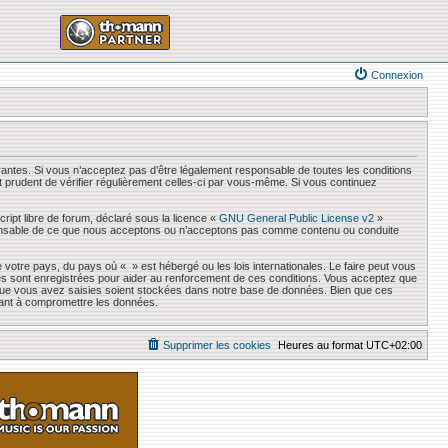
Connexion
antes. Si vous n’acceptez pas d’être légalement responsable de toutes les conditions
it prudent de vérifier régulièrement celles-ci par vous-même. Si vous continuez
ript libre de forum, déclaré sous la licence «
GNU General Public License v2
»
responsable de ce que nous acceptons ou n’acceptons pas comme contenu ou conduite
 votre pays, du pays où « » est hébergé ou les lois internationales. Le faire peut vous
es sont enregistrées pour aider au renforcement de ces conditions. Vous acceptez que
s que vous avez saisies soient stockées dans notre base de données. Bien que ces
sant à compromettre les données.
Supprimer les cookies
Heures au format
UTC+02:00