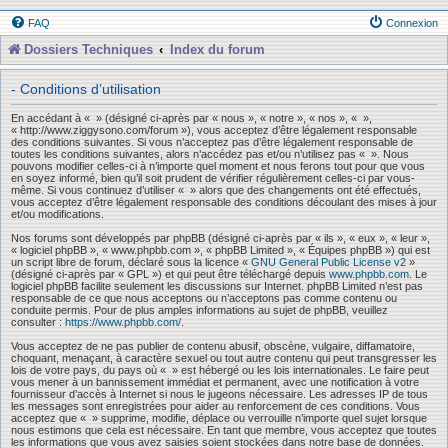
FAQ
Connexion
Dossiers Techniques
Index du forum
- Conditions d’utilisation
En accédant à « » (désigné ci-après par « nous », « notre », « nos », « »,
« http://www.ziggysono.com/forum »), vous acceptez d’être légalement responsable
des conditions suivantes. Si vous n’acceptez pas d’être légalement responsable de
toutes les conditions suivantes, alors n’accédez pas et/ou n’utilisez pas « ». Nous
pouvons modifier celles-ci à n’importe quel moment et nous ferons tout pour que vous
en soyez informé, bien qu’il soit prudent de vérifier régulièrement celles-ci par vous-
même. Si vous continuez d’utiliser « » alors que des changements ont été effectués,
vous acceptez d’être légalement responsable des conditions découlant des mises à jour
et/ou modifications.
Nos forums sont développés par phpBB (désigné ci-après par « ils », « eux », « leur »,
« logiciel phpBB », « www.phpbb.com », « phpBB Limited », « Équipes phpBB ») qui est
un script libre de forum, déclaré sous la licence «
GNU General Public License v2
»
(désigné ci-après par « GPL ») et qui peut être téléchargé depuis
www.phpbb.com
. Le
logiciel phpBB facilite seulement les discussions sur Internet. phpBB Limited n’est pas
responsable de ce que nous acceptons ou n’acceptons pas comme contenu ou
conduite permis. Pour de plus amples informations au sujet de phpBB, veuillez
consulter :
https://www.phpbb.com/
.
Vous acceptez de ne pas publier de contenu abusif, obscène, vulgaire, diffamatoire,
choquant, menaçant, à caractère sexuel ou tout autre contenu qui peut transgresser les
lois de votre pays, du pays où « » est hébergé ou les lois internationales. Le faire peut
vous mener à un bannissement immédiat et permanent, avec une notification à votre
fournisseur d’accès à Internet si nous le jugeons nécessaire. Les adresses IP de tous
les messages sont enregistrées pour aider au renforcement de ces conditions. Vous
acceptez que « » supprime, modifie, déplace ou verrouille n’importe quel sujet lorsque
nous estimons que cela est nécessaire. En tant que membre, vous acceptez que toutes
les informations que vous avez saisies soient stockées dans notre base de données.